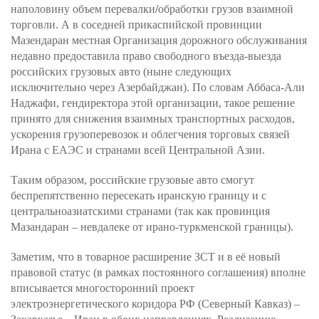
наполовину объем перевалки
/
обработки грузов взаимной
торговли. А в соседней прикаспийской провинции
Мазендаран местная Организация дорожного обслуживания
недавно предоставила право свободного въезда-выезда
российских грузовых авто (ныне следующих
исключительно через Азербайджан). По словам Аббаса-Али
Наджафи, гендиректора этой организации, такое решение
принято для снижения взаимных транспортных расходов,
ускорения грузоперевозок и облегчения торговых связей
Ирана с ЕАЭС и странами всей Центральной Азии.
Таким образом, российские грузовые авто смогут
беспрепятственно пересекать иранскую границу и с
центральноазиатскими странами (так как провинция
Мазандаран – невдалеке от ирано-туркменской границы).
Заметим, что в товарное расширение ЗСТ и в её новый
правовой статус (в рамках постоянного соглашения) вполне
вписывается многосторонний проект
электроэнергетического коридора РФ (Северный Кавказ) –