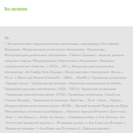
Все документы
18+
* Экстремистские и террористические организации, запрещенные в Российской
Федерации: Международное религиозное объединение «Нурджулар»,
Международное религиозное объединение «Таблиги Джамаат», меджлис крымско-
татарского народа, Международное общественное объединение «Национал-
социалистическое общество» («НСО», «НС»), Международное религиозное
объединение «Ат-Такфир Валь-Хиджра», Международное объединение «Кровь и
Честь» («Blood and Honour/Combat18», «B&H», «BandH»), Украинская организация
«Правый сектор», Украинская организация «Украинская национальная ассамблея –
Украинская народная самооборона» (УНА - УНСО), Украинская организация
«Украинская повстанческая армия» (УПА), Украинская организация «Тризуб им.
Степана Бандеры», Украинская организация «Братство», Полк «Азов», «Айдар»,
Общероссийская политическая партия «ВОЛЯ», «Высший военный Маджлисуль Шура
Объединенных сил моджахедов Кавказа», «Конгресс народов Ичкерии и Дагестана»,
«База» («Аль-Каида»), «Асбат аль-Ансар», «Священная война» («Аль-Джихад» или
«Египетский исламский джихад»), «Исламская группа» («Аль-Гамаа аль-Исламия»),
«Братья-мусульмане» («Аль-Ихван аль-Муслимун»), «Партия исламского