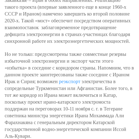
Закавказье – Иран в обоих направлениях. Реализацию
такого проекта (впервые заявленного еще в конце 1960-х
СССР и Ираном) намечено завершить ко второй половине
2020-х. Такой «мост» обеспечит посредством оперативных
взаимопоставок заблаговременное предотвращение
дефицита электроэнергии в странах-участницах благодаря
синхронной работе их электроэнергетических мощностей.
Но не только: предусмотрены также совместные резервы
избыточной электроэнергии и экспорт части этого
«избытка» в соседние с коридором страны. Напомним, что в
данном проекте заинтересованы также соседние с Ираном
Ирак и Сирия; возможен
реэкспорт
электричества в
сопредельные Туркменистан или Афганистан. Более того, в
тот же коридор из Ирана может включиться и Катар,
поскольку проект ирано-катарского электромоста
поддержан на переговорах 10-11 ноября с. г. в Тегеране
советника министра энергетики Ирана Мохаммада Али
Фарахнакяна с генеральным директором Катарской
государственной водно-энергетической компании Иссой
Аль-Кувари.