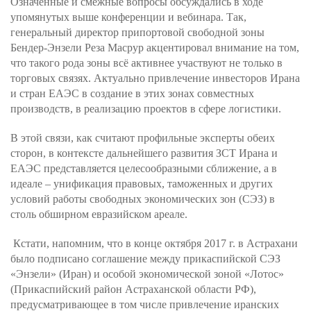
Означенные и смежные вопросы обсуждались в ходе
упомянутых выше конференции и вебинара. Так,
генеральный директор припортовой свободной зоны
Бендер-Энзели Реза Масрур акцентировал внимание на том,
что такого рода зоны всё активнее участвуют не только в
торговых связях. Актуально привлечение инвесторов Ирана
и стран ЕАЭС в создание в этих зонах совместных
производств, в реализацию проектов в сфере логистики.
В этой связи, как считают профильные эксперты обеих
сторон, в контексте дальнейшего развития ЗСТ Ирана и
ЕАЭС представляется целесообразными сближение, а в
идеале – унификация правовых, таможенных и других
условий работы свободных экономических зон (СЭЗ) в
столь обширном евразийском ареале.
Кстати, напомним, что в конце октября 2017 г. в Астрахани
было подписано соглашение между прикаспийской СЭЗ
«Энзели» (Иран) и особой экономической зоной «Лотос»
(Прикаспийский район Астраханской области РФ),
предусматривающее в том числе привлечение иранских