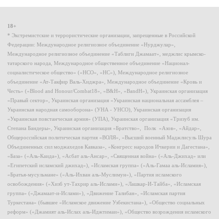
18+
* Экстремистские и террористические организации, запрещенные в Российской
Федерации: Международное религиозное объединение «Нурджулар»,
Международное религиозное объединение «Таблиги Джамаат», меджлис крымско-
татарского народа, Международное общественное объединение «Национал-
социалистическое общество» («НСО», «НС»), Международное религиозное
объединение «Ат-Такфир Валь-Хиджра», Международное объединение «Кровь и
Честь» («Blood and Honour/Combat18», «B&H», «BandH»), Украинская организация
«Правый сектор», Украинская организация «Украинская национальная ассамблея –
Украинская народная самооборона» (УНА - УНСО), Украинская организация
«Украинская повстанческая армия» (УПА), Украинская организация «Тризуб им.
Степана Бандеры», Украинская организация «Братство», Полк «Азов», «Айдар»,
Общероссийская политическая партия «ВОЛЯ», «Высший военный Маджлисуль Шура
Объединенных сил моджахедов Кавказа», «Конгресс народов Ичкерии и Дагестана»,
«База» («Аль-Каида»), «Асбат аль-Ансар», «Священная война» («Аль-Джихад» или
«Египетский исламский джихад»), «Исламская группа» («Аль-Гамаа аль-Исламия»),
«Братья-мусульмане» («Аль-Ихван аль-Муслимун»), «Партия исламского
освобождения» («Хизб ут-Тахрир аль-Ислами»), «Лашкар-И-Тайба», «Исламская
группа» («Джамаат-и-Ислами»), «Движение Талибан», «Исламская партия
Туркестана» (бывшее «Исламское движение Узбекистана»), «Общество социальных
реформ» («Джамият аль-Ислах аль-Иджтимаи»), «Общество возрождения исламского