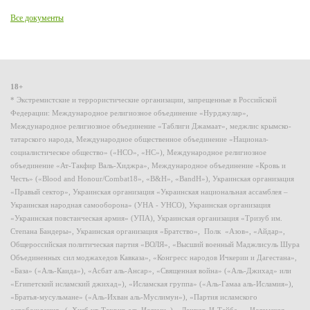
Все документы
18+
* Экстремистские и террористические организации, запрещенные в Российской
Федерации: Международное религиозное объединение «Нурджулар»,
Международное религиозное объединение «Таблиги Джамаат», меджлис крымско-
татарского народа, Международное общественное объединение «Национал-
социалистическое общество» («НСО», «НС»), Международное религиозное
объединение «Ат-Такфир Валь-Хиджра», Международное объединение «Кровь и
Честь» («Blood and Honour/Combat18», «B&H», «BandH»), Украинская организация
«Правый сектор», Украинская организация «Украинская национальная ассамблея –
Украинская народная самооборона» (УНА - УНСО), Украинская организация
«Украинская повстанческая армия» (УПА), Украинская организация «Тризуб им.
Степана Бандеры», Украинская организация «Братство», Полк «Азов», «Айдар»,
Общероссийская политическая партия «ВОЛЯ», «Высший военный Маджлисуль Шура
Объединенных сил моджахедов Кавказа», «Конгресс народов Ичкерии и Дагестана»,
«База» («Аль-Каида»), «Асбат аль-Ансар», «Священная война» («Аль-Джихад» или
«Египетский исламский джихад»), «Исламская группа» («Аль-Гамаа аль-Исламия»),
«Братья-мусульмане» («Аль-Ихван аль-Муслимун»), «Партия исламского