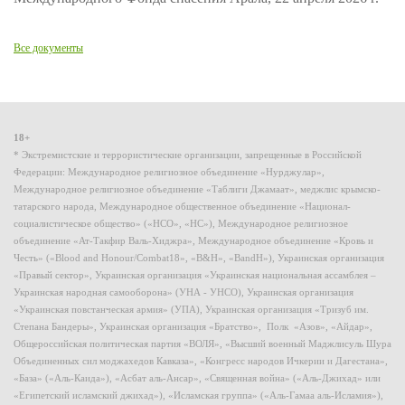
Все документы
18+
* Экстремистские и террористические организации, запрещенные в Российской
Федерации: Международное религиозное объединение «Нурджулар»,
Международное религиозное объединение «Таблиги Джамаат», меджлис крымско-
татарского народа, Международное общественное объединение «Национал-
социалистическое общество» («НСО», «НС»), Международное религиозное
объединение «Ат-Такфир Валь-Хиджра», Международное объединение «Кровь и
Честь» («Blood and Honour/Combat18», «B&H», «BandH»), Украинская организация
«Правый сектор», Украинская организация «Украинская национальная ассамблея –
Украинская народная самооборона» (УНА - УНСО), Украинская организация
«Украинская повстанческая армия» (УПА), Украинская организация «Тризуб им.
Степана Бандеры», Украинская организация «Братство», Полк «Азов», «Айдар»,
Общероссийская политическая партия «ВОЛЯ», «Высший военный Маджлисуль Шура
Объединенных сил моджахедов Кавказа», «Конгресс народов Ичкерии и Дагестана»,
«База» («Аль-Каида»), «Асбат аль-Ансар», «Священная война» («Аль-Джихад» или
«Египетский исламский джихад»), «Исламская группа» («Аль-Гамаа аль-Исламия»),