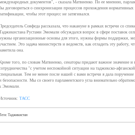
международных документов", - сказала Матвиенко. По ее мнению, парла
бы договориться о синхронизации процессов прохождения нормативных
ратификации, чтобы этот процесс не затягивался.
Председатель Совфеда рассказала, что накануне в рамках встречи со спи
Таджикистана Рустами Эмомали обсуждался вопрос в сфере поставок се
нужны организационные основы для этого, нужны формы поддержки, мож
участием. Это задача министерств и ведомств, как отладить эту работу, ч
заметила она.
Кроме того, по словам Матвиенко, сенаторы придают важное значение и 
сотрудничества "с учетом неспокойной ситуации на таджикско-афганской г
специальная. Тем не менее после нашей с вами встречи я дала поручение
и безопасности. Мы со своего парламентского угла внимательно обратимся 
к Эмомали.
Источник:
ТАСС
Теги:
Таджикистан