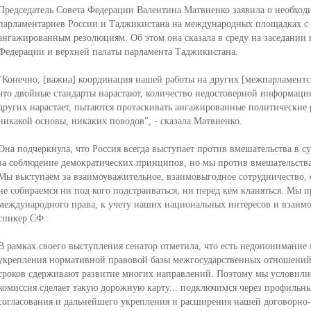
Председатель Совета Федерации Валентина Матвиенко заявила о необхо
парламентариев России и Таджикистана на международных площадках с
ангажированным резолюциям. Об этом она сказала в среду на заседании 
Федерации и верхней палаты парламента Таджикистана.
"Конечно, [важна] координация нашей работы на других [межпарламентс
что двойные стандарты нарастают, количество недостоверной информаци
других нарастает, пытаются протаскивать ангажированные политические
никакой основы, никаких поводов", - сказала Матвиенко.
Она подчеркнула, что Россия всегда выступает против вмешательства в с
за соблюдение демократических принципов, но мы против вмешательства 
Мы выступаем за взаимоуважительное, взаимовыгодное сотрудничество,
не собираемся ни под кого подстраиваться, ни перед кем кланяться. Мы
международного права, к учету наших национальных интересов и взаимо
спикер СФ.
В рамках своего выступления сенатор отметила, что есть недопонимани
укрепления нормативной правовой базы межгосударственных отношений.
сроков сдерживают развитие многих направлений. Поэтому мы условилис
комиссия сделает такую дорожную карту... подключимся через профильн
согласования и дальнейшего укрепления и расширения нашей договорно-п