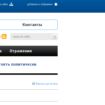
а сайта
добавить в избранное
Контакты
S
а
Отражения
тоять политически
Версия для печати