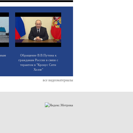
щным
Обращение В.В.Путина к
гражданам России в связи с
терактом в "Крокус Сити
Холле"
все видеоматериалы