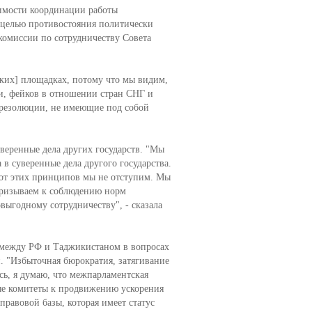
димости координации работы
 целью противостояния политически
комиссии по сотрудничеству Совета
ких] площадках, потому что мы видим,
и, фейков в отношении стран СНГ и
 резолюции, не имеющие под собой
уверенные дела других государств. "Мы
в суверенные дела другого государства.
 от этих принципов мы не отступим. Мы
 призываем к соблюдению норм
выгодному сотрудничеству", - сказала
е между РФ и Таджикистаном в вопросах
 "Избыточная бюрократия, затягивание
ь, я думаю, что межпарламентская
ые комитеты к продвижению ускорения
равовой базы, которая имеет статус