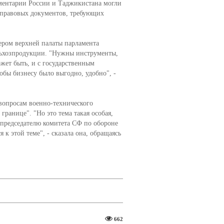
ментарии России и Таджикистана могли
 правовых документов, требующих
кером верхней палаты парламента
льхозпродукции. "Нужны инструменты,
ет быть, и с государственным
тобы бизнесу было выгодно, удобно", -
вопросам военно-технического
ранице". "Но это тема такая особая,
 председателю комитета СФ по обороне
к этой теме", - сказала она, обращаясь
662