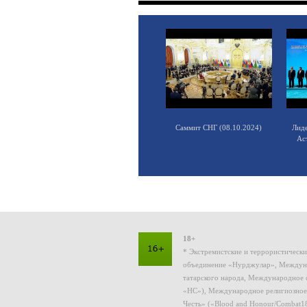
Саммит СНГ (08.10.2024)
Лид
Ас
18+
* Экстремистские и террористическ
объединение «Нурджулар», Междуна
татарского народа, Международное 
«НС»), Международное религиозное
Честь» («Blood and Honour/Combat1