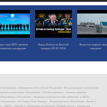
еры стран ШОС приняли
Парад Победы на Красной
Казахстан накрыло мо
танинскую декларацию
площади (09.05.2024)
паводком
ие организации, запрещенные в Российской Федерации: Международное религиозное
родное религиозное объединение «Таблиги Джамаат», меджлис крымско-
общественное объединение «Национал-социалистическое общество» («НСО»,
 объединение «Ат-Такфир Валь-Хиджра», Международное объединение «Кровь и
8», «B&H», «BandH»), Украинская организация «Правый сектор», Украинская