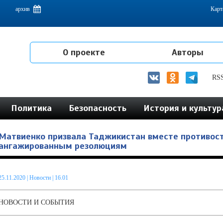
емам интеграции на постсоветском пространстве
архив
Карт
О проекте
Авторы
RS
Политика
Безопасность
История и культур
Матвиенко призвала Таджикистан вместе противос
ангажированным резолюциям
25.11.2020
|
Новости
| 16.01
НОВОСТИ И СОБЫТИЯ