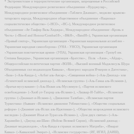
* Экстремистские и террористические организации, запрещенные в Российской
Федерации: Международное религиозное объединение «Нурджулар»,
Международное религиозное объединение «Таблиги Джамаат», меджлис крымско-
татарского народа, Международное общественное объединение «Национал-
социалистическое общество» («НСО», «НС»), Международное религиозное
объединение «Ат-Такфир Валь-Хиджра», Международное объединение «Кровь и
Честь» («Blood and Honour/Combat18», «B&H», «BandH»), Украинская организация
«Правый сектор», Украинская организация «Украинская национальная ассамблея –
Украинская народная самооборона» (УНА - УНСО), Украинская организация
«Украинская повстанческая армия» (УПА), Украинская организация «Тризуб им.
Степана Бандеры», Украинская организация «Братство», Полк «Азов», «Айдар»,
Общероссийская политическая партия «ВОЛЯ», «Высший военный Маджлисуль Шура
Объединенных сил моджахедов Кавказа», «Конгресс народов Ичкерии и Дагестана»,
«База» («Аль-Каида»), «Асбат аль-Ансар», «Священная война» («Аль-Джихад» или
«Египетский исламский джихад»), «Исламская группа» («Аль-Гамаа аль-Исламия»),
«Братья-мусульмане» («Аль-Ихван аль-Муслимун»), «Партия исламского
освобождения» («Хизб ут-Тахрир аль-Ислами»), «Лашкар-И-Тайба», «Исламская
группа» («Джамаат-и-Ислами»), «Движение Талибан», «Исламская партия
Туркестана» (бывшее «Исламское движение Узбекистана»), «Общество социальных
реформ» («Джамият аль-Ислах аль-Иджтимаи»), «Общество возрождения исламского
наследия» («Джамият Ихья ат-Тураз аль-Ислами»), «Дом двух святых» («Аль-
Харамейн»), «Джунд аш-Шам» (Войско Великой Сирии), «Исламский джихад –
Джамаат моджахедов», «Аль-Каида в странах исламского Магриба», «Имарат
Кавказ» («Кавказский Эмират»), «Исламское государство» (ИГ, ИГИЛ, ДАИШ),