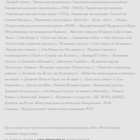
«Правый сектор», Украинская организация «Украинская национальная ассамблея –
Украинская народная самооборона» (УНА - УНСО), Украинская организация
«Украинская повстанческая армия» (УПА), Украинская организация «Тризуб им.
Степана Бандеры», Украинская организация «Братство», Полк «Азов», «Айдар»,
Общероссийская политическая партия «ВОЛЯ», «Высший военный Маджлисуль Шура
Объединенных сил моджахедов Кавказа», «Конгресс народов Ичкерии и Дагестана»,
«База» («Аль-Каида»), «Асбат аль-Ансар», «Священная война» («Аль-Джихад» или
«Египетский исламский джихад»), «Исламская группа» («Аль-Гамаа аль-Исламия»),
«Братья-мусульмане» («Аль-Ихван аль-Муслимун»), «Партия исламского
освобождения» («Хизб ут-Тахрир аль-Ислами»), «Лашкар-И-Тайба», «Исламская
группа» («Джамаат-и-Ислами»), «Движение Талибан», «Исламская партия
Туркестана» (бывшее «Исламское движение Узбекистана»), «Общество социальных
реформ» («Джамият аль-Ислах аль-Иджтимаи»), «Общество возрождения исламского
наследия» («Джамият Ихья ат-Тураз аль-Ислами»), «Дом двух святых» («Аль-
Харамейн»), «Джунд аш-Шам» (Войско Великой Сирии), «Исламский джихад –
Джамаат моджахедов», «Аль-Каида в странах исламского Магриба», «Имарат
Кавказ» («Кавказский Эмират»), «Исламское государство» (ИГ, ИГИЛ, ДАИШ),
Джебхат ан-Нусра, Международное религиозное объединение «АУМ
Синрике», Международное общественное движение ЛГБТ.
При полном или частичном использовании материалов сайта «Ритм Евразии»
активная гиперссылка
на главную страницу
www.ritmeurasia.ru
приветствуется.