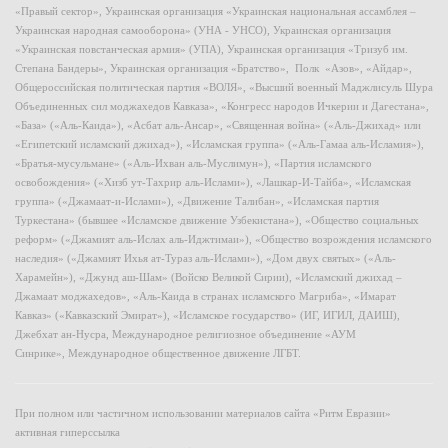
«Правый сектор», Украинская организация «Украинская национальная ассамблея –
Украинская народная самооборона» (УНА - УНСО), Украинская организация
«Украинская повстанческая армия» (УПА), Украинская организация «Тризуб им.
Степана Бандеры», Украинская организация «Братство», Полк «Азов», «Айдар»,
Общероссийская политическая партия «ВОЛЯ», «Высший военный Маджлисуль Шура
Объединенных сил моджахедов Кавказа», «Конгресс народов Ичкерии и Дагестана»,
«База» («Аль-Каида»), «Асбат аль-Ансар», «Священная война» («Аль-Джихад» или
«Египетский исламский джихад»), «Исламская группа» («Аль-Гамаа аль-Исламия»),
«Братья-мусульмане» («Аль-Ихван аль-Муслимун»), «Партия исламского
освобождения» («Хизб ут-Тахрир аль-Ислами»), «Лашкар-И-Тайба», «Исламская
группа» («Джамаат-и-Ислами»), «Движение Талибан», «Исламская партия
Туркестана» (бывшее «Исламское движение Узбекистана»), «Общество социальных
реформ» («Джамият аль-Ислах аль-Иджтимаи»), «Общество возрождения исламского
наследия» («Джамият Ихья ат-Тураз аль-Ислами»), «Дом двух святых» («Аль-
Харамейн»), «Джунд аш-Шам» (Войско Великой Сирии), «Исламский джихад –
Джамаат моджахедов», «Аль-Каида в странах исламского Магриба», «Имарат
Кавказ» («Кавказский Эмират»), «Исламское государство» (ИГ, ИГИЛ, ДАИШ),
Джебхат ан-Нусра, Международное религиозное объединение «АУМ
Синрике», Международное общественное движение ЛГБТ.
При полном или частичном использовании материалов сайта «Ритм Евразии»
активная гиперссылка