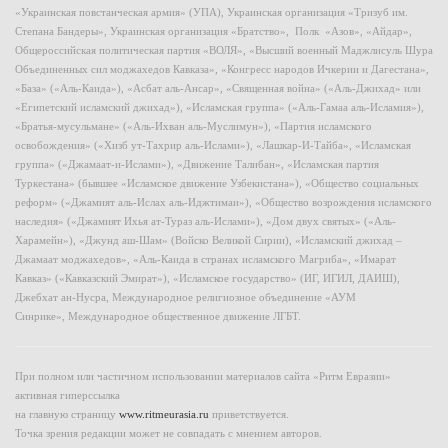
«Украинская повстанческая армия» (УПА), Украинская организация «Тризуб им.
Степана Бандеры», Украинская организация «Братство», Полк «Азов», «Айдар»,
Общероссийская политическая партия «ВОЛЯ», «Высший военный Маджлисуль Шура
Объединенных сил моджахедов Кавказа», «Конгресс народов Ичкерии и Дагестана»,
«База» («Аль-Каида»), «Асбат аль-Ансар», «Священная война» («Аль-Джихад» или
«Египетский исламский джихад»), «Исламская группа» («Аль-Гамаа аль-Исламия»),
«Братья-мусульмане» («Аль-Ихван аль-Муслимун»), «Партия исламского
освобождения» («Хизб ут-Тахрир аль-Ислами»), «Лашкар-И-Тайба», «Исламская
группа» («Джамаат-и-Ислами»), «Движение Талибан», «Исламская партия
Туркестана» (бывшее «Исламское движение Узбекистана»), «Общество социальных
реформ» («Джамият аль-Ислах аль-Иджтимаи»), «Общество возрождения исламского
наследия» («Джамият Ихья ат-Тураз аль-Ислами»), «Дом двух святых» («Аль-
Харамейн»), «Джунд аш-Шам» (Войско Великой Сирии), «Исламский джихад –
Джамаат моджахедов», «Аль-Каида в странах исламского Магриба», «Имарат
Кавказ» («Кавказский Эмират»), «Исламское государство» (ИГ, ИГИЛ, ДАИШ),
Джебхат ан-Нусра, Международное религиозное объединение «АУМ
Синрике», Международное общественное движение ЛГБТ.
При полном или частичном использовании материалов сайта «Ритм Евразии»
активная гиперссылка
на главную страницу
www.ritmeurasia.ru
приветствуется.
Точка зрения редакции может не совпадать с мнением авторов.