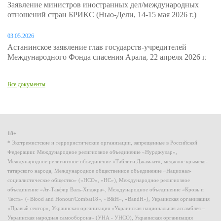
Заявление министров иностранных дел/международных
отношений стран БРИКС (Нью-Дели, 14-15 мая 2026 г.)
03.05.2026
Астанинское заявление глав государств-учредителей
Международного Фонда спасения Арала, 22 апреля 2026 г.
Все документы
18+
* Экстремистские и террористические организации, запрещенные в Российской
Федерации: Международное религиозное объединение «Нурджулар»,
Международное религиозное объединение «Таблиги Джамаат», меджлис крымско-
татарского народа, Международное общественное объединение «Национал-
социалистическое общество» («НСО», «НС»), Международное религиозное
объединение «Ат-Такфир Валь-Хиджра», Международное объединение «Кровь и
Честь» («Blood and Honour/Combat18», «B&H», «BandH»), Украинская организация
«Правый сектор», Украинская организация «Украинская национальная ассамблея –
Украинская народная самооборона» (УНА - УНСО), Украинская организация