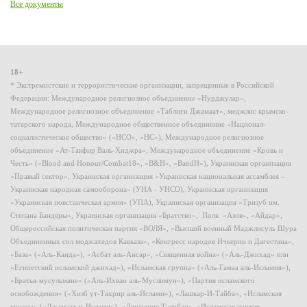
Все документы
18+
* Экстремистские и террористические организации, запрещенные в Российской
Федерации: Международное религиозное объединение «Нурджулар»,
Международное религиозное объединение «Таблиги Джамаат», меджлис крымско-
татарского народа, Международное общественное объединение «Национал-
социалистическое общество» («НСО», «НС»), Международное религиозное
объединение «Ат-Такфир Валь-Хиджра», Международное объединение «Кровь и
Честь» («Blood and Honour/Combat18», «B&H», «BandH»), Украинская организация
«Правый сектор», Украинская организация «Украинская национальная ассамблея –
Украинская народная самооборона» (УНА - УНСО), Украинская организация
«Украинская повстанческая армия» (УПА), Украинская организация «Тризуб им.
Степана Бандеры», Украинская организация «Братство», Полк «Азов», «Айдар»,
Общероссийская политическая партия «ВОЛЯ», «Высший военный Маджлисуль Шура
Объединенных сил моджахедов Кавказа», «Конгресс народов Ичкерии и Дагестана»,
«База» («Аль-Каида»), «Асбат аль-Ансар», «Священная война» («Аль-Джихад» или
«Египетский исламский джихад»), «Исламская группа» («Аль-Гамаа аль-Исламия»),
«Братья-мусульмане» («Аль-Ихван аль-Муслимун»), «Партия исламского
освобождения» («Хизб ут-Тахрир аль-Ислами»), «Лашкар-И-Тайба», «Исламская
группа» («Джамаат-и-Ислами»), «Движение Талибан», «Исламская партия