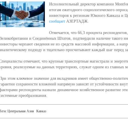
Исполнительный директор компании Montfort
итогам ежегодного социологического опроса
инвесторов к регионам Южного Кавказа и Це
сообщает
АЗЕРТАДЖ.
Отмечается, что 66,3 процента респондентов
Великобритании и Соединённых Штатов, подтвердили наличие такого инт
инвесторы черпают сведения не из средств массовой информации, а напр
аналитическому подходу и тщательно просчитывают каждый шаг перед за
Специалисты отмечают, что крупные транспортные магистрали и энерге
уровня, реализуемые на данных территориях, служат одним из главных м
При этом ключевое значение для вкладчиков имеет общественно-политиче
гарантии сохранности вложений напрямую зависят от устойчивости вну
факторами респонденты назвали динамичное хозяйственное развитие эти
системные преобразования.
Теги:
Центральная Азия
Кавказ