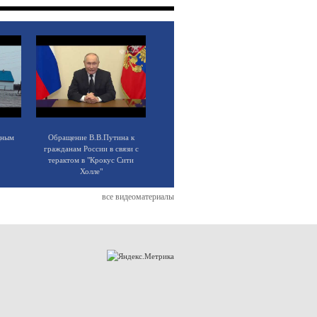
щным
Обращение В.В.Путина к
гражданам России в связи с
терактом в "Крокус Сити
Холле"
все видеоматериалы