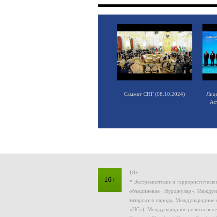
Саммит СНГ (08.10.2024)
Лид
Ас
18+
* Экстремистские и террористическ
объединение «Нурджулар», Междуна
татарского народа, Международное 
«НС»), Международное религиозное