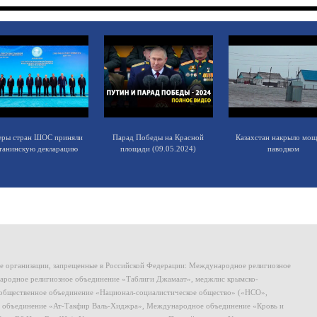
еры стран ШОС приняли
Парад Победы на Красной
Казахстан накрыло мо
танинскую декларацию
площади (09.05.2024)
паводком
ие организации, запрещенные в Российской Федерации: Международное религиозное
родное религиозное объединение «Таблиги Джамаат», меджлис крымско-
общественное объединение «Национал-социалистическое общество» («НСО»,
 объединение «Ат-Такфир Валь-Хиджра», Международное объединение «Кровь и