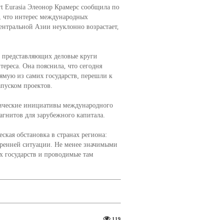
 Eurasia Элеонор Крамерс сообщила по
, что интерес международных
нтральной Азии неуклонно возрастает,
, представляющих деловые круги
ереса. Она пояснила, что сегодня
ямую из самих государств, перешли к
пуском проектов.
тические инициативы международного
агнитов для зарубежного капитала.
ская обстановка в странах региона:
тренней ситуации. Не менее значимыми
х государств и проводимые там
119