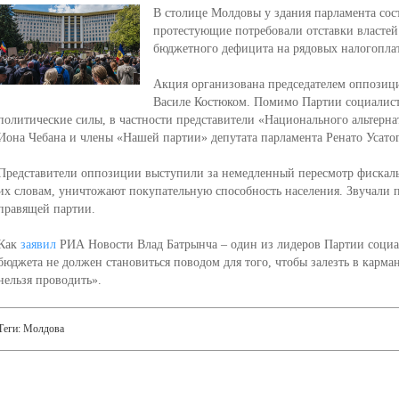
В столице Молдовы у здания парламента сост
протестующие потребовали отставки властей
бюджетного дефицита на рядовых налогопла
Акция организована председателем оппозиц
Василе Костюком. Помимо Партии социалист
политические силы, в частности представители «Национального альтер
Иона Чебана и члены «Нашей партии» депутата парламента Ренато Усатог
Представители оппозиции выступили за немедленный пересмотр фискал
их словам, уничтожают покупательную способность населения. Звучали п
правящей партии.
Как
заявил
РИА Новости Влад Батрынча – один из лидеров Партии социа
бюджета не должен становиться поводом для того, чтобы залезть в карма
нельзя проводить».
Теги:
Молдова