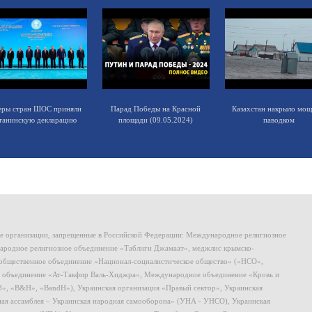
еры стран ШОС приняли
Парад Победы на Красной
Казахстан накрыло мо
танинскую декларацию
площади (09.05.2024)
паводком
ие организации, запрещенные в Российской Федерации: Международное религиозное
родное религиозное объединение «Таблиги Джамаат», меджлис крымско-
общественное объединение «Национал-социалистическое общество» («НСО»,
 объединение «Ат-Такфир Валь-Хиджра», Международное объединение «Кровь и
8», «B&H», «BandH»), Украинская организация «Правый сектор», Украинская
ная ассамблея – Украинская народная самооборона» (УНА - УНСО), Украинская