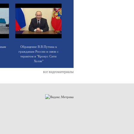
щным
Обращение В.В.Путина к
гражданам России в связи с
терактом в "Крокус Сити
Холле"
все видеоматериалы