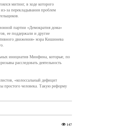
оялся митинг, в ходе которого
 из-за перекладывания проблем
тельщиков.
ионной партии «Демократия дома»
ов, ее поддержали и другие
нативного движения» мэра Кишинева
о.
ьных инициатив Минфина, которые, по
ризывы расследовать деятельность
листов, «колоссальный дефицит
ны простого человека. Такую реформу
147