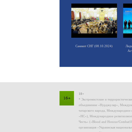
Саммит СНГ (08.10.2024)
Лид
Ас
18+
* Экстремистские и террористическ
объединение «Нурджулар», Междуна
татарского народа, Международное 
«НС»), Международное религиозное
Честь» («Blood and Honour/Combat1
организация «Украинская националь