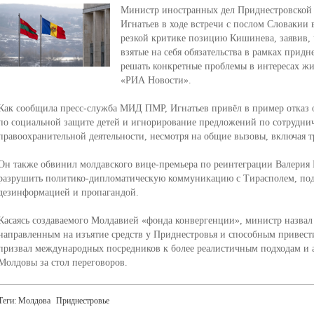
Министр иностранных дел Приднестровской
Игнатьев в ходе встречи с послом Словакии
резкой критике позицию Кишинева, заявив, 
взятые на себя обязательства в рамках придн
решать конкретные проблемы в интересах жи
«РИА Новости».
Как сообщила пресс-служба МИД ПМР, Игнатьев привёл в пример отказ 
по социальной защите детей и игнорирование предложений по сотруднич
правоохранительной деятельности, несмотря на общие вызовы, включая 
Он также обвинил молдавского вице-премьера по реинтеграции Валерия
разрушить политико-дипломатическую коммуникацию с Тирасполем, под
дезинформацией и пропагандой.
Касаясь создаваемого Молдавией «фонда конвергенции», министр назвал
направленным на изъятие средств у Приднестровья и способным привест
призвал международных посредников к более реалистичным подходам и
Молдовы за стол переговоров.
Теги:
Молдова
Приднестровье