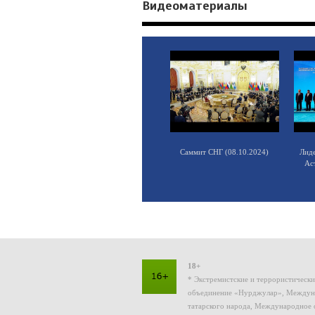
Видеоматериалы
Саммит СНГ (08.10.2024)
Лид
Ас
18+
* Экстремистские и террористическ
объединение «Нурджулар», Междуна
татарского народа, Международное 