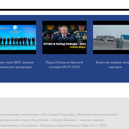
еры стран ШОС приняли
Парад Победы на Красной
Казахстан накрыло мо
танинскую декларацию
площади (09.05.2024)
паводком
ие организации, запрещенные в Российской Федерации: Международное религиозное
родное религиозное объединение «Таблиги Джамаат», меджлис крымско-
общественное объединение «Национал-социалистическое общество» («НСО»,