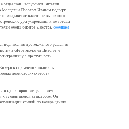
 Молдавской Республики Виталий
 в Молдавии Паволом Иваном подверг
что молдавские власти не выполняют
естровского урегулирования и не готовы
телей обоих берегов Днестра,
сообщает
от подписания протокольного решения
еству в сфере экологии Днестра и
трансграничную преступность.
 Киверя в стремлении полностью
меняя переговорную работу
 это односторонним решением,
и к гуманитарной катастрофе. Он
 активизации усилий по возвращению