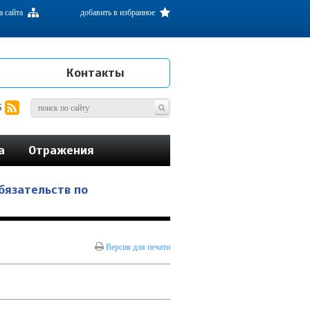
а сайта
добавить в избранное
Контакты
S
а
Отражения
бязательств по
Версия для печати