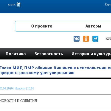
емам интеграции на постсоветском пространстве
архив
Карт
О проекте
Авторы
RS
Политика
Безопасность
История и культур
Глава МИД ПМР обвинил Кишинев в неисполнении о
приднестровскому урегулированию
25.06.2026
|
Новости
| 16.01
НОВОСТИ И СОБЫТИЯ