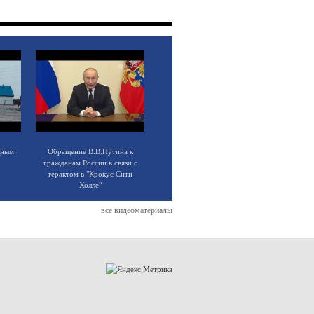
щным
Обращение В.В.Путина к
гражданам России в связи с
терактом в "Крокус Сити
Холле"
все видеоматериалы