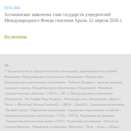
03.05.2026
Астанинское заявление глав государств-учредителей
Международного Фонда спасения Арала, 22 апреля 2026 г.
Все документы
18+
* Экстремистские и террористические организации, запрещенные в Российской
Федерации: Международное религиозное объединение «Нурджулар»,
Международное религиозное объединение «Таблиги Джамаат», меджлис крымско-
татарского народа, Международное общественное объединение «Национал-
социалистическое общество» («НСО», «НС»), Международное религиозное
объединение «Ат-Такфир Валь-Хиджра», Международное объединение «Кровь и
Честь» («Blood and Honour/Combat18», «B&H», «BandH»), Украинская организация
«Правый сектор», Украинская организация «Украинская национальная ассамблея –
Украинская народная самооборона» (УНА - УНСО), Украинская организация
«Украинская повстанческая армия» (УПА), Украинская организация «Тризуб им.
Степана Бандеры», Украинская организация «Братство», Полк «Азов», «Айдар»,