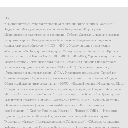
18+
* Экстремистские и террористические организации, запрещенные в Российской
Федерации: Международное религиозное объединение «Нурджулар»,
Международное религиозное объединение «Таблиги Джамаат», меджлис крымско-
татарского народа, Международное общественное объединение «Национал-
социалистическое общество» («НСО», «НС»), Международное религиозное
объединение «Ат-Такфир Валь-Хиджра», Международное объединение «Кровь и
Честь» («Blood and Honour/Combat18», «B&H», «BandH»), Украинская организация
«Правый сектор», Украинская организация «Украинская национальная ассамблея –
Украинская народная самооборона» (УНА - УНСО), Украинская организация
«Украинская повстанческая армия» (УПА), Украинская организация «Тризуб им.
Степана Бандеры», Украинская организация «Братство», Полк «Азов», «Айдар»,
Общероссийская политическая партия «ВОЛЯ», «Высший военный Маджлисуль Шура
Объединенных сил моджахедов Кавказа», «Конгресс народов Ичкерии и Дагестана»,
«База» («Аль-Каида»), «Асбат аль-Ансар», «Священная война» («Аль-Джихад» или
«Египетский исламский джихад»), «Исламская группа» («Аль-Гамаа аль-Исламия»),
«Братья-мусульмане» («Аль-Ихван аль-Муслимун»), «Партия исламского
освобождения» («Хизб ут-Тахрир аль-Ислами»), «Лашкар-И-Тайба», «Исламская
группа» («Джамаат-и-Ислами»), «Движение Талибан», «Исламская партия
Туркестана» (бывшее «Исламское движение Узбекистана»), «Общество социальных
реформ» («Джамият аль-Ислах аль-Иджтимаи»), «Общество возрождения исламского