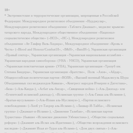
18+
* Экстремистские и террористические организации, запрещенные в Российской
Федерации: Международное религиозное объединение «Нурджулар»,
Международное религиозное объединение «Таблиги Джамаат», меджлис крымско-
татарского народа, Международное общественное объединение «Национал-
социалистическое общество» («НСО», «НС»), Международное религиозное
объединение «Ат-Такфир Валь-Хиджра», Международное объединение «Кровь и
Честь» («Blood and Honour/Combat18», «B&H», «BandH»), Украинская организация
«Правый сектор», Украинская организация «Украинская национальная ассамблея –
Украинская народная самооборона» (УНА - УНСО), Украинская организация
«Украинская повстанческая армия» (УПА), Украинская организация «Тризуб им.
Степана Бандеры», Украинская организация «Братство», Полк «Азов», «Айдар»,
Общероссийская политическая партия «ВОЛЯ», «Высший военный Маджлисуль Шура
Объединенных сил моджахедов Кавказа», «Конгресс народов Ичкерии и Дагестана»,
«База» («Аль-Каида»), «Асбат аль-Ансар», «Священная война» («Аль-Джихад» или
«Египетский исламский джихад»), «Исламская группа» («Аль-Гамаа аль-Исламия»),
«Братья-мусульмане» («Аль-Ихван аль-Муслимун»), «Партия исламского
освобождения» («Хизб ут-Тахрир аль-Ислами»), «Лашкар-И-Тайба», «Исламская
группа» («Джамаат-и-Ислами»), «Движение Талибан», «Исламская партия
Туркестана» (бывшее «Исламское движение Узбекистана»), «Общество социальных
реформ» («Джамият аль-Ислах аль-Иджтимаи»), «Общество возрождения исламского
наследия» («Джамият Ихья ат-Тураз аль-Ислами»), «Дом двух святых» («Аль-