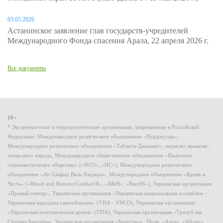
03.05.2026
Астанинское заявление глав государств-учредителей
Международного Фонда спасения Арала, 22 апреля 2026 г.
Все документы
18+
* Экстремистские и террористические организации, запрещенные в Российской
Федерации: Международное религиозное объединение «Нурджулар»,
Международное религиозное объединение «Таблиги Джамаат», меджлис крымско-
татарского народа, Международное общественное объединение «Национал-
социалистическое общество» («НСО», «НС»), Международное религиозное
объединение «Ат-Такфир Валь-Хиджра», Международное объединение «Кровь и
Честь» («Blood and Honour/Combat18», «B&H», «BandH»), Украинская организация
«Правый сектор», Украинская организация «Украинская национальная ассамблея –
Украинская народная самооборона» (УНА - УНСО), Украинская организация
«Украинская повстанческая армия» (УПА), Украинская организация «Тризуб им.
Степана Бандеры», Украинская организация «Братство», Полк «Азов», «Айдар»,