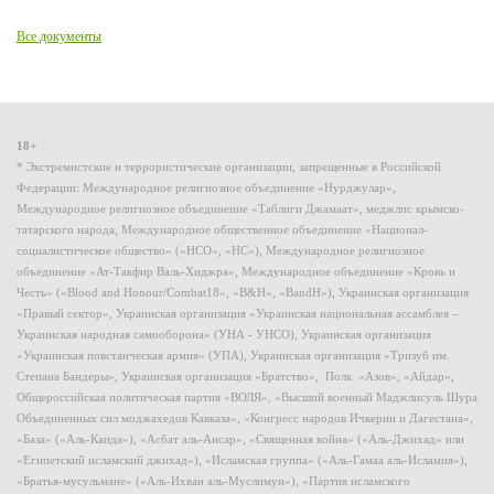
Все документы
18+
* Экстремистские и террористические организации, запрещенные в Российской
Федерации: Международное религиозное объединение «Нурджулар»,
Международное религиозное объединение «Таблиги Джамаат», меджлис крымско-
татарского народа, Международное общественное объединение «Национал-
социалистическое общество» («НСО», «НС»), Международное религиозное
объединение «Ат-Такфир Валь-Хиджра», Международное объединение «Кровь и
Честь» («Blood and Honour/Combat18», «B&H», «BandH»), Украинская организация
«Правый сектор», Украинская организация «Украинская национальная ассамблея –
Украинская народная самооборона» (УНА - УНСО), Украинская организация
«Украинская повстанческая армия» (УПА), Украинская организация «Тризуб им.
Степана Бандеры», Украинская организация «Братство», Полк «Азов», «Айдар»,
Общероссийская политическая партия «ВОЛЯ», «Высший военный Маджлисуль Шура
Объединенных сил моджахедов Кавказа», «Конгресс народов Ичкерии и Дагестана»,
«База» («Аль-Каида»), «Асбат аль-Ансар», «Священная война» («Аль-Джихад» или
«Египетский исламский джихад»), «Исламская группа» («Аль-Гамаа аль-Исламия»),
«Братья-мусульмане» («Аль-Ихван аль-Муслимун»), «Партия исламского