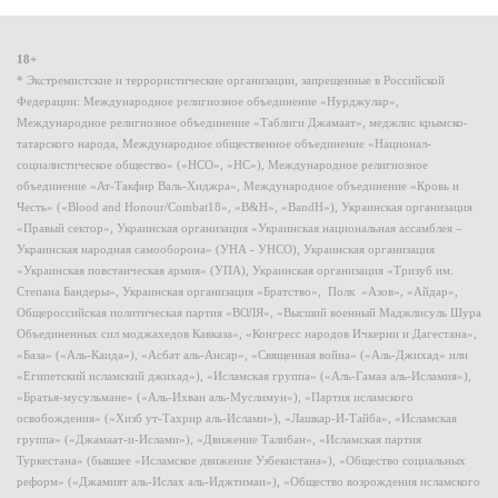
18+
* Экстремистские и террористические организации, запрещенные в Российской
Федерации: Международное религиозное объединение «Нурджулар»,
Международное религиозное объединение «Таблиги Джамаат», меджлис крымско-
татарского народа, Международное общественное объединение «Национал-
социалистическое общество» («НСО», «НС»), Международное религиозное
объединение «Ат-Такфир Валь-Хиджра», Международное объединение «Кровь и
Честь» («Blood and Honour/Combat18», «B&H», «BandH»), Украинская организация
«Правый сектор», Украинская организация «Украинская национальная ассамблея –
Украинская народная самооборона» (УНА - УНСО), Украинская организация
«Украинская повстанческая армия» (УПА), Украинская организация «Тризуб им.
Степана Бандеры», Украинская организация «Братство», Полк «Азов», «Айдар»,
Общероссийская политическая партия «ВОЛЯ», «Высший военный Маджлисуль Шура
Объединенных сил моджахедов Кавказа», «Конгресс народов Ичкерии и Дагестана»,
«База» («Аль-Каида»), «Асбат аль-Ансар», «Священная война» («Аль-Джихад» или
«Египетский исламский джихад»), «Исламская группа» («Аль-Гамаа аль-Исламия»),
«Братья-мусульмане» («Аль-Ихван аль-Муслимун»), «Партия исламского
освобождения» («Хизб ут-Тахрир аль-Ислами»), «Лашкар-И-Тайба», «Исламская
группа» («Джамаат-и-Ислами»), «Движение Талибан», «Исламская партия
Туркестана» (бывшее «Исламское движение Узбекистана»), «Общество социальных
реформ» («Джамият аль-Ислах аль-Иджтимаи»), «Общество возрождения исламского