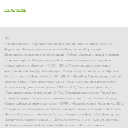
Все документы
18+
* Экстремистские и террористические организации, запрещенные в Российской
Федерации: Международное религиозное объединение «Нурджулар»,
Международное религиозное объединение «Таблиги Джамаат», меджлис крымско-
татарского народа, Международное общественное объединение «Национал-
социалистическое общество» («НСО», «НС»), Международное религиозное
объединение «Ат-Такфир Валь-Хиджра», Международное объединение «Кровь и
Честь» («Blood and Honour/Combat18», «B&H», «BandH»), Украинская организация
«Правый сектор», Украинская организация «Украинская национальная ассамблея –
Украинская народная самооборона» (УНА - УНСО), Украинская организация
«Украинская повстанческая армия» (УПА), Украинская организация «Тризуб им.
Степана Бандеры», Украинская организация «Братство», Полк «Азов», «Айдар»,
Общероссийская политическая партия «ВОЛЯ», «Высший военный Маджлисуль Шура
Объединенных сил моджахедов Кавказа», «Конгресс народов Ичкерии и Дагестана»,
«База» («Аль-Каида»), «Асбат аль-Ансар», «Священная война» («Аль-Джихад» или
«Египетский исламский джихад»), «Исламская группа» («Аль-Гамаа аль-Исламия»),
«Братья-мусульмане» («Аль-Ихван аль-Муслимун»), «Партия исламского