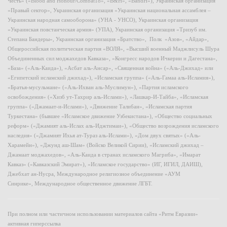
Честь» («Blood and Honour/Combat18», «B&H», «BandH»), Украинская организация
«Правый сектор», Украинская организация «Украинская национальная ассамблея –
Украинская народная самооборона» (УНА - УНСО), Украинская организация
«Украинская повстанческая армия» (УПА), Украинская организация «Тризуб им.
Степана Бандеры», Украинская организация «Братство», Полк «Азов», «Айдар»,
Общероссийская политическая партия «ВОЛЯ», «Высший военный Маджлисуль Шура
Объединенных сил моджахедов Кавказа», «Конгресс народов Ичкерии и Дагестана»,
«База» («Аль-Каида»), «Асбат аль-Ансар», «Священная война» («Аль-Джихад» или
«Египетский исламский джихад»), «Исламская группа» («Аль-Гамаа аль-Исламия»),
«Братья-мусульмане» («Аль-Ихван аль-Муслимун»), «Партия исламского
освобождения» («Хизб ут-Тахрир аль-Ислами»), «Лашкар-И-Тайба», «Исламская
группа» («Джамаат-и-Ислами»), «Движение Талибан», «Исламская партия
Туркестана» (бывшее «Исламское движение Узбекистана»), «Общество социальных
реформ» («Джамият аль-Ислах аль-Иджтимаи»), «Общество возрождения исламского
наследия» («Джамият Ихья ат-Тураз аль-Ислами»), «Дом двух святых» («Аль-
Харамейн»), «Джунд аш-Шам» (Войско Великой Сирии), «Исламский джихад –
Джамаат моджахедов», «Аль-Каида в странах исламского Магриба», «Имарат
Кавказ» («Кавказский Эмират»), «Исламское государство» (ИГ, ИГИЛ, ДАИШ),
Джебхат ан-Нусра, Международное религиозное объединение «АУМ
Синрике», Международное общественное движение ЛГБТ.
При полном или частичном использовании материалов сайта «Ритм Евразии»
активная гиперссылка