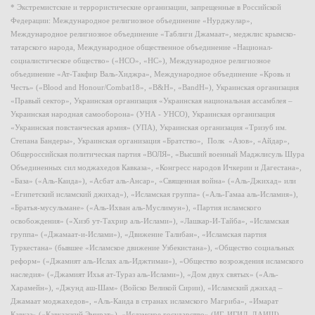
* Экстремистские и террористические организации, запрещенные в Российской
Федерации: Международное религиозное объединение «Нурджулар»,
Международное религиозное объединение «Таблиги Джамаат», меджлис крымско-
татарского народа, Международное общественное объединение «Национал-
социалистическое общество» («НСО», «НС»), Международное религиозное
объединение «Ат-Такфир Валь-Хиджра», Международное объединение «Кровь и
Честь» («Blood and Honour/Combat18», «B&H», «BandH»), Украинская организация
«Правый сектор», Украинская организация «Украинская национальная ассамблея –
Украинская народная самооборона» (УНА - УНСО), Украинская организация
«Украинская повстанческая армия» (УПА), Украинская организация «Тризуб им.
Степана Бандеры», Украинская организация «Братство», Полк «Азов», «Айдар»,
Общероссийская политическая партия «ВОЛЯ», «Высший военный Маджлисуль Шура
Объединенных сил моджахедов Кавказа», «Конгресс народов Ичкерии и Дагестана»,
«База» («Аль-Каида»), «Асбат аль-Ансар», «Священная война» («Аль-Джихад» или
«Египетский исламский джихад»), «Исламская группа» («Аль-Гамаа аль-Исламия»),
«Братья-мусульмане» («Аль-Ихван аль-Муслимун»), «Партия исламского
освобождения» («Хизб ут-Тахрир аль-Ислами»), «Лашкар-И-Тайба», «Исламская
группа» («Джамаат-и-Ислами»), «Движение Талибан», «Исламская партия
Туркестана» (бывшее «Исламское движение Узбекистана»), «Общество социальных
реформ» («Джамият аль-Ислах аль-Иджтимаи»), «Общество возрождения исламского
наследия» («Джамият Ихья ат-Тураз аль-Ислами»), «Дом двух святых» («Аль-
Харамейн»), «Джунд аш-Шам» (Войско Великой Сирии), «Исламский джихад –
Джамаат моджахедов», «Аль-Каида в странах исламского Магриба», «Имарат
Кавказ» («Кавказский Эмират»), «Исламское государство» (ИГ, ИГИЛ, ДАИШ),