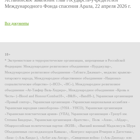
Международного Фонда спасения Арала, 22 апреля 2026 г.
Все документы
18+
* Экстремистские и террористические организации, запрещенные в Российской
Федерации: Международное религиозное объединение «Нурджулар»,
Международное религиозное объединение «Таблиги Джамаат», меджлис крымско-
татарского народа, Международное общественное объединение «Национал-
социалистическое общество» («НСО», «НС»), Международное религиозное
объединение «Ат-Такфир Валь-Хиджра», Международное объединение «Кровь и
Честь» («Blood and Honour/Combat18», «B&H», «BandH»), Украинская организация
«Правый сектор», Украинская организация «Украинская национальная ассамблея –
Украинская народная самооборона» (УНА - УНСО), Украинская организация
«Украинская повстанческая армия» (УПА), Украинская организация «Тризуб им.
Степана Бандеры», Украинская организация «Братство», Полк «Азов», «Айдар»,
Общероссийская политическая партия «ВОЛЯ», «Высший военный Маджлисуль Шура
Объединенных сил моджахедов Кавказа», «Конгресс народов Ичкерии и Дагестана»,
«База» («Аль-Каида»), «Асбат аль-Ансар», «Священная война» («Аль-Джихад» или