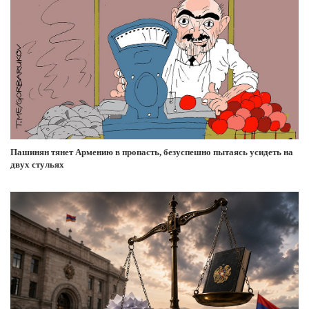
Пашинян тянет Армению в пропасть, безуспешно пытаясь усидеть на
двух стульях