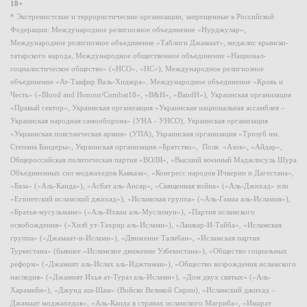
18+
* Экстремистские и террористические организации, запрещенные в Российской
Федерации: Международное религиозное объединение «Нурджулар»,
Международное религиозное объединение «Таблиги Джамаат», меджлис крымско-
татарского народа, Международное общественное объединение «Национал-
социалистическое общество» («НСО», «НС»), Международное религиозное
объединение «Ат-Такфир Валь-Хиджра», Международное объединение «Кровь и
Честь» («Blood and Honour/Combat18», «B&H», «BandH»), Украинская организация
«Правый сектор», Украинская организация «Украинская национальная ассамблея –
Украинская народная самооборона» (УНА - УНСО), Украинская организация
«Украинская повстанческая армия» (УПА), Украинская организация «Тризуб им.
Степана Бандеры», Украинская организация «Братство», Полк «Азов», «Айдар»,
Общероссийская политическая партия «ВОЛЯ», «Высший военный Маджлисуль Шура
Объединенных сил моджахедов Кавказа», «Конгресс народов Ичкерии и Дагестана»,
«База» («Аль-Каида»), «Асбат аль-Ансар», «Священная война» («Аль-Джихад» или
«Египетский исламский джихад»), «Исламская группа» («Аль-Гамаа аль-Исламия»),
«Братья-мусульмане» («Аль-Ихван аль-Муслимун»), «Партия исламского
освобождения» («Хизб ут-Тахрир аль-Ислами»), «Лашкар-И-Тайба», «Исламская
группа» («Джамаат-и-Ислами»), «Движение Талибан», «Исламская партия
Туркестана» (бывшее «Исламское движение Узбекистана»), «Общество социальных
реформ» («Джамият аль-Ислах аль-Иджтимаи»), «Общество возрождения исламского
наследия» («Джамият Ихья ат-Тураз аль-Ислами»), «Дом двух святых» («Аль-
Харамейн»), «Джунд аш-Шам» (Войско Великой Сирии), «Исламский джихад –
Джамаат моджахедов», «Аль-Каида в странах исламского Магриба», «Имарат