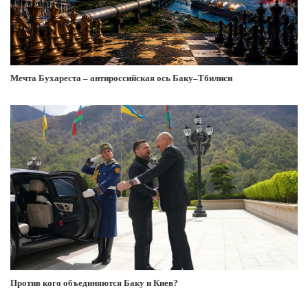
Мечта Бухареста – антироссийская ось Баку–Тбилиси
Против кого объединяются Баку и Киев?