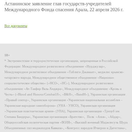
Астанинское заявление глав государств-учредителей
Международного Фонда спасения Арала, 22 апреля 2026 г.
Все документы
18+
* Экстремистские и террористические организации, запрещенные в Российской
Федерации: Международное религиозное объединение «Нурджулар»,
Международное религиозное объединение «Таблиги Джамаат», меджлис крымско-
татарского народа, Международное общественное объединение «Национал-
социалистическое общество» («НСО», «НС»), Международное религиозное
объединение «Ат-Такфир Валь-Хиджра», Международное объединение «Кровь и
Честь» («Blood and Honour/Combat18», «B&H», «BandH»), Украинская организация
«Правый сектор», Украинская организация «Украинская национальная ассамблея –
Украинская народная самооборона» (УНА - УНСО), Украинская организация
«Украинская повстанческая армия» (УПА), Украинская организация «Тризуб им.
Степана Бандеры», Украинская организация «Братство», Полк «Азов», «Айдар»,
Общероссийская политическая партия «ВОЛЯ», «Высший военный Маджлисуль Шура
Объединенных сил моджахедов Кавказа», «Конгресс народов Ичкерии и Дагестана»,