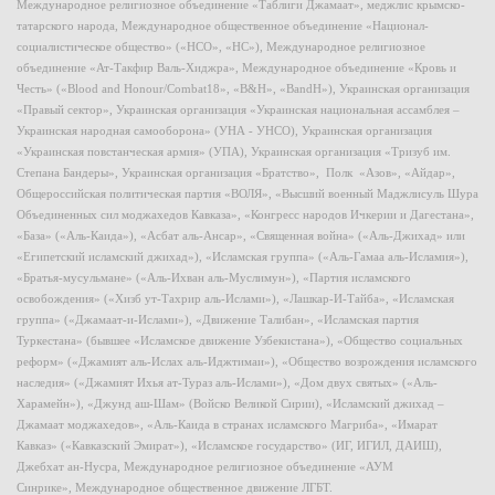
Международное религиозное объединение «Таблиги Джамаат», меджлис крымско-
татарского народа, Международное общественное объединение «Национал-
социалистическое общество» («НСО», «НС»), Международное религиозное
объединение «Ат-Такфир Валь-Хиджра», Международное объединение «Кровь и
Честь» («Blood and Honour/Combat18», «B&H», «BandH»), Украинская организация
«Правый сектор», Украинская организация «Украинская национальная ассамблея –
Украинская народная самооборона» (УНА - УНСО), Украинская организация
«Украинская повстанческая армия» (УПА), Украинская организация «Тризуб им.
Степана Бандеры», Украинская организация «Братство», Полк «Азов», «Айдар»,
Общероссийская политическая партия «ВОЛЯ», «Высший военный Маджлисуль Шура
Объединенных сил моджахедов Кавказа», «Конгресс народов Ичкерии и Дагестана»,
«База» («Аль-Каида»), «Асбат аль-Ансар», «Священная война» («Аль-Джихад» или
«Египетский исламский джихад»), «Исламская группа» («Аль-Гамаа аль-Исламия»),
«Братья-мусульмане» («Аль-Ихван аль-Муслимун»), «Партия исламского
освобождения» («Хизб ут-Тахрир аль-Ислами»), «Лашкар-И-Тайба», «Исламская
группа» («Джамаат-и-Ислами»), «Движение Талибан», «Исламская партия
Туркестана» (бывшее «Исламское движение Узбекистана»), «Общество социальных
реформ» («Джамият аль-Ислах аль-Иджтимаи»), «Общество возрождения исламского
наследия» («Джамият Ихья ат-Тураз аль-Ислами»), «Дом двух святых» («Аль-
Харамейн»), «Джунд аш-Шам» (Войско Великой Сирии), «Исламский джихад –
Джамаат моджахедов», «Аль-Каида в странах исламского Магриба», «Имарат
Кавказ» («Кавказский Эмират»), «Исламское государство» (ИГ, ИГИЛ, ДАИШ),
Джебхат ан-Нусра, Международное религиозное объединение «АУМ
Синрике», Международное общественное движение ЛГБТ.