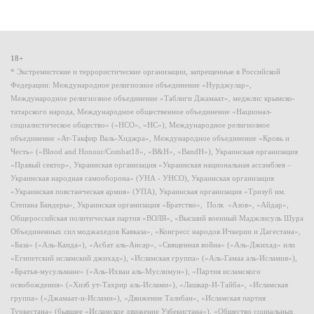
18+
* Экстремистские и террористические организации, запрещенные в Российской
Федерации: Международное религиозное объединение «Нурджулар»,
Международное религиозное объединение «Таблиги Джамаат», меджлис крымско-
татарского народа, Международное общественное объединение «Национал-
социалистическое общество» («НСО», «НС»), Международное религиозное
объединение «Ат-Такфир Валь-Хиджра», Международное объединение «Кровь и
Честь» («Blood and Honour/Combat18», «B&H», «BandH»), Украинская организация
«Правый сектор», Украинская организация «Украинская национальная ассамблея –
Украинская народная самооборона» (УНА - УНСО), Украинская организация
«Украинская повстанческая армия» (УПА), Украинская организация «Тризуб им.
Степана Бандеры», Украинская организация «Братство», Полк «Азов», «Айдар»,
Общероссийская политическая партия «ВОЛЯ», «Высший военный Маджлисуль Шура
Объединенных сил моджахедов Кавказа», «Конгресс народов Ичкерии и Дагестана»,
«База» («Аль-Каида»), «Асбат аль-Ансар», «Священная война» («Аль-Джихад» или
«Египетский исламский джихад»), «Исламская группа» («Аль-Гамаа аль-Исламия»),
«Братья-мусульмане» («Аль-Ихван аль-Муслимун»), «Партия исламского
освобождения» («Хизб ут-Тахрир аль-Ислами»), «Лашкар-И-Тайба», «Исламская
группа» («Джамаат-и-Ислами»), «Движение Талибан», «Исламская партия
Туркестана» (бывшее «Исламское движение Узбекистана»), «Общество социальных