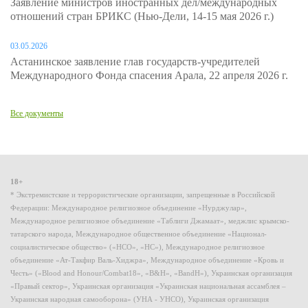
Заявление министров иностранных дел/международных
отношений стран БРИКС (Нью-Дели, 14-15 мая 2026 г.)
03.05.2026
Астанинское заявление глав государств-учредителей
Международного Фонда спасения Арала, 22 апреля 2026 г.
Все документы
18+
* Экстремистские и террористические организации, запрещенные в Российской
Федерации: Международное религиозное объединение «Нурджулар»,
Международное религиозное объединение «Таблиги Джамаат», меджлис крымско-
татарского народа, Международное общественное объединение «Национал-
социалистическое общество» («НСО», «НС»), Международное религиозное
объединение «Ат-Такфир Валь-Хиджра», Международное объединение «Кровь и
Честь» («Blood and Honour/Combat18», «B&H», «BandH»), Украинская организация
«Правый сектор», Украинская организация «Украинская национальная ассамблея –
Украинская народная самооборона» (УНА - УНСО), Украинская организация