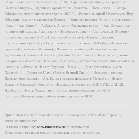
«Украинская повстанческая армия» (УПА), Украинская организация «Тризуб им.
Степана Бандеры», Украинская организация «Братство», Полк «Азов», «Айдар»,
Общероссийская политическая партия «ВОЛЯ», «Высший военный Маджлисуль Шура
Объединенных сил моджахедов Кавказа», «Конгресс народов Ичкерии и Дагестана»,
«База» («Аль-Каида»), «Асбат аль-Ансар», «Священная война» («Аль-Джихад» или
«Египетский исламский джихад»), «Исламская группа» («Аль-Гамаа аль-Исламия»),
«Братья-мусульмане» («Аль-Ихван аль-Муслимун»), «Партия исламского
освобождения» («Хизб ут-Тахрир аль-Ислами»), «Лашкар-И-Тайба», «Исламская
группа» («Джамаат-и-Ислами»), «Движение Талибан», «Исламская партия
Туркестана» (бывшее «Исламское движение Узбекистана»), «Общество социальных
реформ» («Джамият аль-Ислах аль-Иджтимаи»), «Общество возрождения исламского
наследия» («Джамият Ихья ат-Тураз аль-Ислами»), «Дом двух святых» («Аль-
Харамейн»), «Джунд аш-Шам» (Войско Великой Сирии), «Исламский джихад –
Джамаат моджахедов», «Аль-Каида в странах исламского Магриба», «Имарат
Кавказ» («Кавказский Эмират»), «Исламское государство» (ИГ, ИГИЛ, ДАИШ),
Джебхат ан-Нусра, Международное религиозное объединение «АУМ
Синрике», Международное общественное движение ЛГБТ.
При полном или частичном использовании материалов сайта «Ритм Евразии»
активная гиперссылка
на главную страницу
www.ritmeurasia.ru
приветствуется.
Точка зрения редакции может не совпадать с мнением авторов.