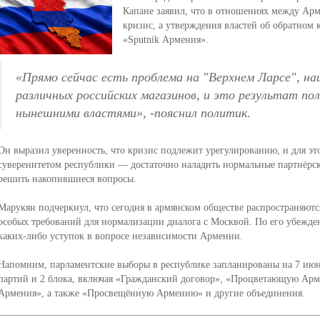
Капане заявил, что в отношениях между Ар
кризис, а утверждения властей об обратном
«Sputnik Армения».
«Прямо сейчас есть проблема на "Верхнем Ларсе", н
различных российских магазинов, и это результат по
нынешними властями», -пояснил политик
.
Он выразил уверенность, что кризис подлежит урегулированию, и для это
суверенитетом республики — достаточно наладить нормальные партнёрск
решить накопившиеся вопросы.
Марукян подчеркнул, что сегодня в армянском обществе распространяют
особых требований для нормализации диалога с Москвой. По его убежде
каких-либо уступок в вопросе независимости Армении.
Напомним, парламентские выборы в республике запланированы на 7 июн
партий и 2 блока, включая «Гражданский договор», «Процветающую Ар
Армения», а также «Просвещённую Армению» и другие объединения.