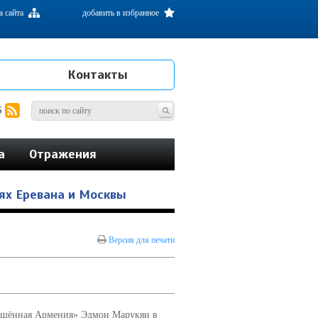
а сайта
добавить в избранное
Контакты
S
а
Отражения
ях Еревана и Москвы
Версия для печати
вещённая Армения» Эдмон Марукян в