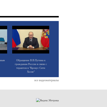
щным
Обращение В.В.Путина к
гражданам России в связи с
терактом в "Крокус Сити
Холле"
все видеоматериалы