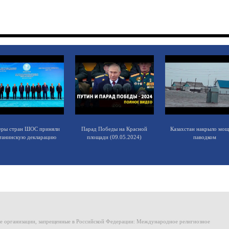
еры стран ШОС приняли
Парад Победы на Красной
Казахстан накрыло мо
танинскую декларацию
площади (09.05.2024)
паводком
ие организации, запрещенные в Российской Федерации: Международное религиозное