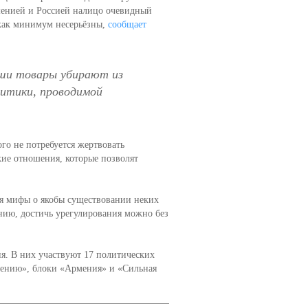
менией и Россией налицо очевидный
 как минимум несерьёзны,
сообщает
аши товары убирают из
литики, проводимой
го не потребуется жертвовать
ие отношения, которые позволят
ся мифы о якобы существовании неких
нию, достичь урегулирования можно без
я. В них участвуют 17 политических
мению», блоки «Армения» и «Сильная