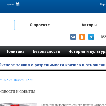
емам интеграции на постсоветском пространстве
архив
Карт
О проекте
Авторы
RS
Политика
Безопасность
История и культур
Эксперт заявил о разрешимости кризиса в отношени
25.05.2026
|
Новости
| 12.29
НОВОСТИ И СОБЫТИЯ
Глава предвыборного списка партии «Прос