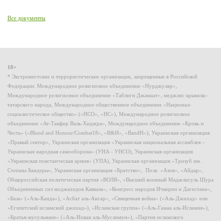
Все документы
18+
* Экстремистские и террористические организации, запрещенные в Российской
Федерации: Международное религиозное объединение «Нурджулар»,
Международное религиозное объединение «Таблиги Джамаат», меджлис крымско-
татарского народа, Международное общественное объединение «Национал-
социалистическое общество» («НСО», «НС»), Международное религиозное
объединение «Ат-Такфир Валь-Хиджра», Международное объединение «Кровь и
Честь» («Blood and Honour/Combat18», «B&H», «BandH»), Украинская организация
«Правый сектор», Украинская организация «Украинская национальная ассамблея –
Украинская народная самооборона» (УНА - УНСО), Украинская организация
«Украинская повстанческая армия» (УПА), Украинская организация «Тризуб им.
Степана Бандеры», Украинская организация «Братство», Полк «Азов», «Айдар»,
Общероссийская политическая партия «ВОЛЯ», «Высший военный Маджлисуль Шура
Объединенных сил моджахедов Кавказа», «Конгресс народов Ичкерии и Дагестана»,
«База» («Аль-Каида»), «Асбат аль-Ансар», «Священная война» («Аль-Джихад» или
«Египетский исламский джихад»), «Исламская группа» («Аль-Гамаа аль-Исламия»),
«Братья-мусульмане» («Аль-Ихван аль-Муслимун»), «Партия исламского