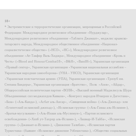
18+
* Экстремистские и террористические организации, запрещенные в Российской
Федерации: Международное религиозное объединение «Нурджулар»,
Международное религиозное объединение «Таблиги Джамаат», меджлис крымско-
татарского народа, Международное общественное объединение «Национал-
социалистическое общество» («НСО», «НС»), Международное религиозное
объединение «Ат-Такфир Валь-Хиджра», Международное объединение «Кровь и
Честь» («Blood and Honour/Combat18», «B&H», «BandH»), Украинская организация
«Правый сектор», Украинская организация «Украинская национальная ассамблея –
Украинская народная самооборона» (УНА - УНСО), Украинская организация
«Украинская повстанческая армия» (УПА), Украинская организация «Тризуб им.
Степана Бандеры», Украинская организация «Братство», Полк «Азов», «Айдар»,
Общероссийская политическая партия «ВОЛЯ», «Высший военный Маджлисуль Шура
Объединенных сил моджахедов Кавказа», «Конгресс народов Ичкерии и Дагестана»,
«База» («Аль-Каида»), «Асбат аль-Ансар», «Священная война» («Аль-Джихад» или
«Египетский исламский джихад»), «Исламская группа» («Аль-Гамаа аль-Исламия»),
«Братья-мусульмане» («Аль-Ихван аль-Муслимун»), «Партия исламского
освобождения» («Хизб ут-Тахрир аль-Ислами»), «Лашкар-И-Тайба», «Исламская
группа» («Джамаат-и-Ислами»), «Движение Талибан», «Исламская партия
Туркестана» (бывшее «Исламское движение Узбекистана»), «Общество социальных