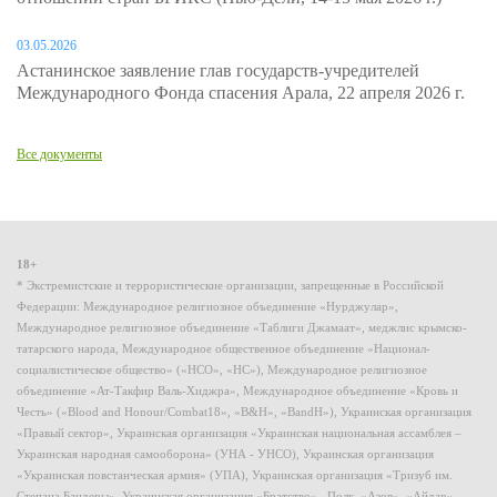
03.05.2026
Астанинское заявление глав государств-учредителей
Международного Фонда спасения Арала, 22 апреля 2026 г.
Все документы
18+
* Экстремистские и террористические организации, запрещенные в Российской
Федерации: Международное религиозное объединение «Нурджулар»,
Международное религиозное объединение «Таблиги Джамаат», меджлис крымско-
татарского народа, Международное общественное объединение «Национал-
социалистическое общество» («НСО», «НС»), Международное религиозное
объединение «Ат-Такфир Валь-Хиджра», Международное объединение «Кровь и
Честь» («Blood and Honour/Combat18», «B&H», «BandH»), Украинская организация
«Правый сектор», Украинская организация «Украинская национальная ассамблея –
Украинская народная самооборона» (УНА - УНСО), Украинская организация
«Украинская повстанческая армия» (УПА), Украинская организация «Тризуб им.
Степана Бандеры», Украинская организация «Братство», Полк «Азов», «Айдар»,