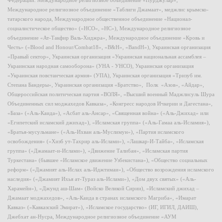
Федерации: Международное религиозное объединение «Нурджулар»,
Международное религиозное объединение «Таблиги Джамаат», меджлис крымско-
татарского народа, Международное общественное объединение «Национал-
социалистическое общество» («НСО», «НС»), Международное религиозное
объединение «Ат-Такфир Валь-Хиджра», Международное объединение «Кровь и
Честь» («Blood and Honour/Combat18», «B&H», «BandH»), Украинская организация
«Правый сектор», Украинская организация «Украинская национальная ассамблея –
Украинская народная самооборона» (УНА - УНСО), Украинская организация
«Украинская повстанческая армия» (УПА), Украинская организация «Тризуб им.
Степана Бандеры», Украинская организация «Братство», Полк «Азов», «Айдар»,
Общероссийская политическая партия «ВОЛЯ», «Высший военный Маджлисуль Шура
Объединенных сил моджахедов Кавказа», «Конгресс народов Ичкерии и Дагестана»,
«База» («Аль-Каида»), «Асбат аль-Ансар», «Священная война» («Аль-Джихад» или
«Египетский исламский джихад»), «Исламская группа» («Аль-Гамаа аль-Исламия»),
«Братья-мусульмане» («Аль-Ихван аль-Муслимун»), «Партия исламского
освобождения» («Хизб ут-Тахрир аль-Ислами»), «Лашкар-И-Тайба», «Исламская
группа» («Джамаат-и-Ислами»), «Движение Талибан», «Исламская партия
Туркестана» (бывшее «Исламское движение Узбекистана»), «Общество социальных
реформ» («Джамият аль-Ислах аль-Иджтимаи»), «Общество возрождения исламского
наследия» («Джамият Ихья ат-Тураз аль-Ислами»), «Дом двух святых» («Аль-
Харамейн»), «Джунд аш-Шам» (Войско Великой Сирии), «Исламский джихад –
Джамаат моджахедов», «Аль-Каида в странах исламского Магриба», «Имарат
Кавказ» («Кавказский Эмират»), «Исламское государство» (ИГ, ИГИЛ, ДАИШ),
Джебхат ан-Нусра, Международное религиозное объединение «АУМ