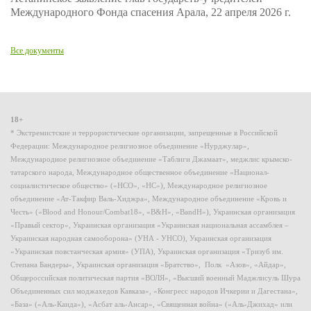
Международного Фонда спасения Арала, 22 апреля 2026 г.
Все документы
18+
* Экстремистские и террористические организации, запрещенные в Российской
Федерации: Международное религиозное объединение «Нурджулар»,
Международное религиозное объединение «Таблиги Джамаат», меджлис крымско-
татарского народа, Международное общественное объединение «Национал-
социалистическое общество» («НСО», «НС»), Международное религиозное
объединение «Ат-Такфир Валь-Хиджра», Международное объединение «Кровь и
Честь» («Blood and Honour/Combat18», «B&H», «BandH»), Украинская организация
«Правый сектор», Украинская организация «Украинская национальная ассамблея –
Украинская народная самооборона» (УНА - УНСО), Украинская организация
«Украинская повстанческая армия» (УПА), Украинская организация «Тризуб им.
Степана Бандеры», Украинская организация «Братство», Полк «Азов», «Айдар»,
Общероссийская политическая партия «ВОЛЯ», «Высший военный Маджлисуль Шура
Объединенных сил моджахедов Кавказа», «Конгресс народов Ичкерии и Дагестана»,
«База» («Аль-Каида»), «Асбат аль-Ансар», «Священная война» («Аль-Джихад» или