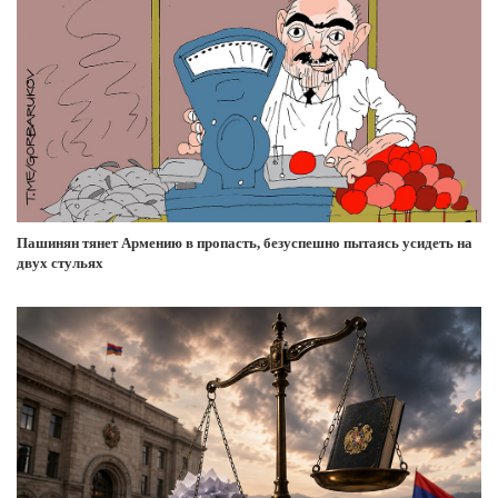
Пашинян тянет Армению в пропасть, безуспешно пытаясь усидеть на
двух стульях