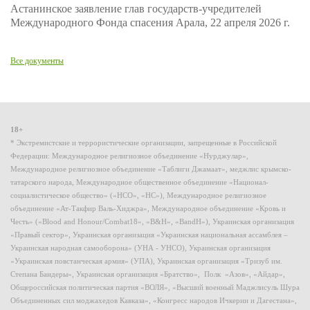
Астанинское заявление глав государств-учредителей
Международного Фонда спасения Арала, 22 апреля 2026 г.
Все документы
18+
* Экстремистские и террористические организации, запрещенные в Российской
Федерации: Международное религиозное объединение «Нурджулар»,
Международное религиозное объединение «Таблиги Джамаат», меджлис крымско-
татарского народа, Международное общественное объединение «Национал-
социалистическое общество» («НСО», «НС»), Международное религиозное
объединение «Ат-Такфир Валь-Хиджра», Международное объединение «Кровь и
Честь» («Blood and Honour/Combat18», «B&H», «BandH»), Украинская организация
«Правый сектор», Украинская организация «Украинская национальная ассамблея –
Украинская народная самооборона» (УНА - УНСО), Украинская организация
«Украинская повстанческая армия» (УПА), Украинская организация «Тризуб им.
Степана Бандеры», Украинская организация «Братство», Полк «Азов», «Айдар»,
Общероссийская политическая партия «ВОЛЯ», «Высший военный Маджлисуль Шура
Объединенных сил моджахедов Кавказа», «Конгресс народов Ичкерии и Дагестана»,