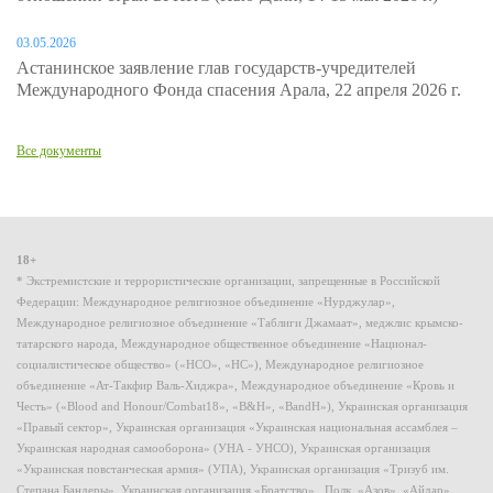
03.05.2026
Астанинское заявление глав государств-учредителей
Международного Фонда спасения Арала, 22 апреля 2026 г.
Все документы
18+
* Экстремистские и террористические организации, запрещенные в Российской
Федерации: Международное религиозное объединение «Нурджулар»,
Международное религиозное объединение «Таблиги Джамаат», меджлис крымско-
татарского народа, Международное общественное объединение «Национал-
социалистическое общество» («НСО», «НС»), Международное религиозное
объединение «Ат-Такфир Валь-Хиджра», Международное объединение «Кровь и
Честь» («Blood and Honour/Combat18», «B&H», «BandH»), Украинская организация
«Правый сектор», Украинская организация «Украинская национальная ассамблея –
Украинская народная самооборона» (УНА - УНСО), Украинская организация
«Украинская повстанческая армия» (УПА), Украинская организация «Тризуб им.
Степана Бандеры», Украинская организация «Братство», Полк «Азов», «Айдар»,