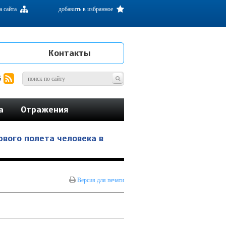
а сайта
добавить в избранное
Контакты
S
а
Отражения
вого полета человека в
Версия для печати