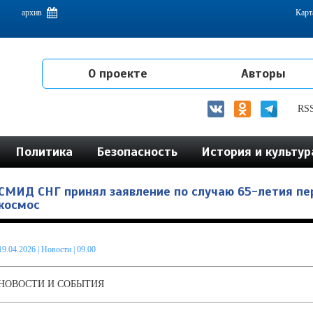
емам интеграции на постсоветском пространстве
архив
Карт
О проекте
Авторы
RS
Политика
Безопасность
История и культур
СМИД СНГ принял заявление по случаю 65-летия пер
космос
19.04.2026
|
Новости
| 09.00
НОВОСТИ И СОБЫТИЯ