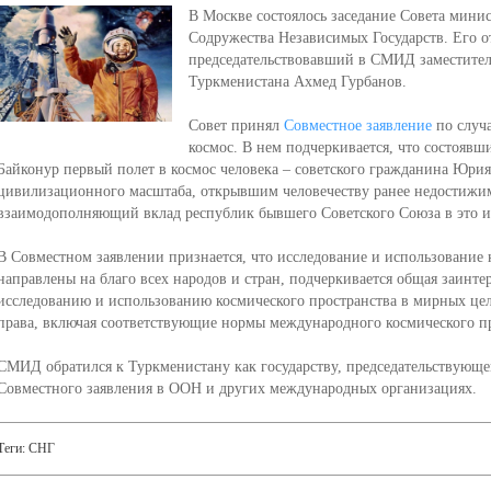
В Москве состоялось заседание Совета мин
Содружества Независимых Государств. Его о
председательствовавший в СМИД заместител
Туркменистана Ахмед Гурбанов.
Совет принял
Совместное заявление
по случа
космос. В нем подчеркивается, что состоявш
Байконур первый полет в космос человека – советского гражданина Юрия
цивилизационного масштаба, открывшим человечеству ранее недостижим
взаимодополняющий вклад республик бывшего Советского Союза в это и
В Совместном заявлении признается, что исследование и использование 
направлены на благо всех народов и стран, подчеркивается общая заинте
исследованию и использованию космического пространства в мирных це
права, включая соответствующие нормы международного космического пр
СМИД обратился к Туркменистану как государству, председательствующем
Совместного заявления в ООН и других международных организациях.
Теги:
СНГ