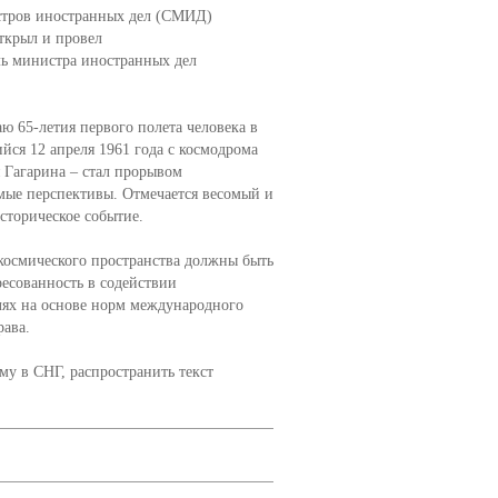
истров иностранных дел (СМИД)
ткрыл и провел
ь министра иностранных дел
ю 65-летия первого полета человека в
ийся 12 апреля 1961 года с космодрома
 Гагарина – стал прорывом
ые перспективы. Отмечается весомый и
сторическое событие.
космического пространства должны быть
ресованность в содействии
лях на основе норм международного
ава.
у в СНГ, распространить текст