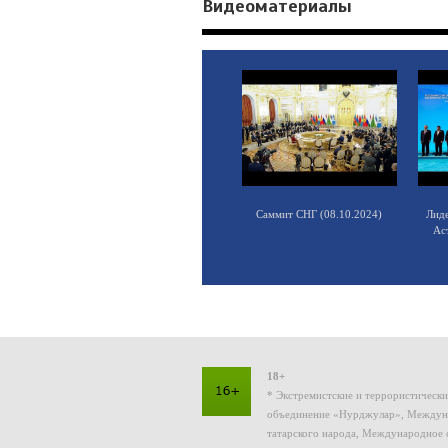
Видеоматериалы
Саммит СНГ (08.10.2024)
Лид
Ас
18+
* Экстремистские и террористическ
объединение «Нурджулар», Междуна
татарского народа, Международное 