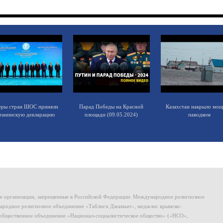
еры стран ШОС приняли
Парад Победы на Красной
Казахстан накрыло мо
танинскую декларацию
площади (09.05.2024)
паводком
ие организации, запрещенные в Российской Федерации: Международное религиозное
родное религиозное объединение «Таблиги Джамаат», меджлис крымско-
общественное объединение «Национал-социалистическое общество» («НСО»,