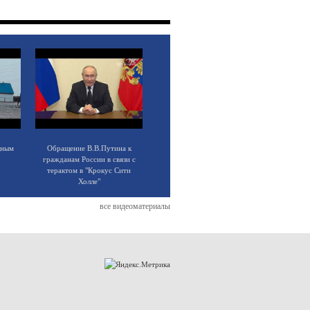
щным
Обращение В.В.Путина к
гражданам России в связи с
терактом в "Крокус Сити
Холле"
все видеоматериалы