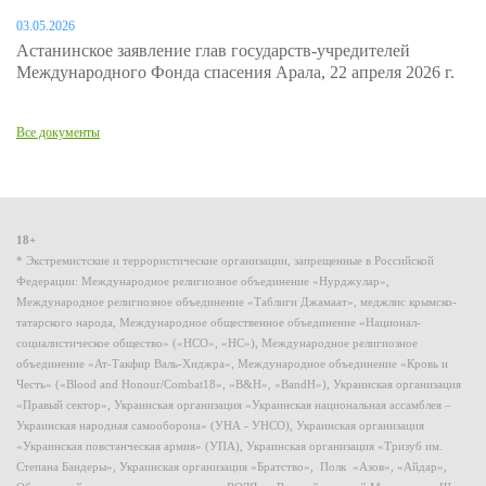
03.05.2026
Астанинское заявление глав государств-учредителей
Международного Фонда спасения Арала, 22 апреля 2026 г.
Все документы
18+
* Экстремистские и террористические организации, запрещенные в Российской
Федерации: Международное религиозное объединение «Нурджулар»,
Международное религиозное объединение «Таблиги Джамаат», меджлис крымско-
татарского народа, Международное общественное объединение «Национал-
социалистическое общество» («НСО», «НС»), Международное религиозное
объединение «Ат-Такфир Валь-Хиджра», Международное объединение «Кровь и
Честь» («Blood and Honour/Combat18», «B&H», «BandH»), Украинская организация
«Правый сектор», Украинская организация «Украинская национальная ассамблея –
Украинская народная самооборона» (УНА - УНСО), Украинская организация
«Украинская повстанческая армия» (УПА), Украинская организация «Тризуб им.
Степана Бандеры», Украинская организация «Братство», Полк «Азов», «Айдар»,