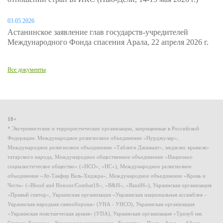
03.05.2026
Астанинское заявление глав государств-учредителей
Международного Фонда спасения Арала, 22 апреля 2026 г.
Все документы
18+
* Экстремистские и террористические организации, запрещенные в Российской
Федерации: Международное религиозное объединение «Нурджулар»,
Международное религиозное объединение «Таблиги Джамаат», меджлис крымско-
татарского народа, Международное общественное объединение «Национал-
социалистическое общество» («НСО», «НС»), Международное религиозное
объединение «Ат-Такфир Валь-Хиджра», Международное объединение «Кровь и
Честь» («Blood and Honour/Combat18», «B&H», «BandH»), Украинская организация
«Правый сектор», Украинская организация «Украинская национальная ассамблея –
Украинская народная самооборона» (УНА - УНСО), Украинская организация
«Украинская повстанческая армия» (УПА), Украинская организация «Тризуб им.