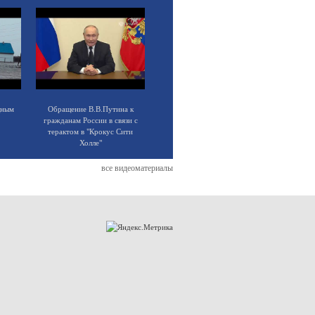
щным
Обращение В.В.Путина к
гражданам России в связи с
терактом в "Крокус Сити
Холле"
все видеоматериалы