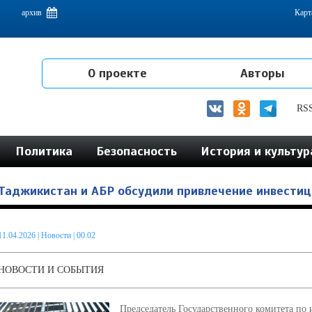
емам интеграции на постсоветском пространстве
архив
Карт
О проекте
Авторы
RS
Политика
Безопасность
История и культур
Таджикистан и АБР обсудили привлечение инвестиц
11.04.2026
|
Новости
| 00.02
НОВОСТИ И СОБЫТИЯ
Председатель Государственного комитета по