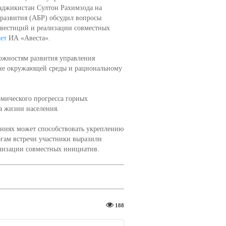
аджикистан Султон Рахимзода на
 развития (АБР) обсудил вопросы
нвестиций и реализации совместных
ет
ИА «Авеста».
ожностям развития управления
ане окружающей среды и рациональному
мического прогресса горных
а жизни населения.
ениях может способствовать укреплению
гам встречи участники выразили
ализации совместных инициатив.
188