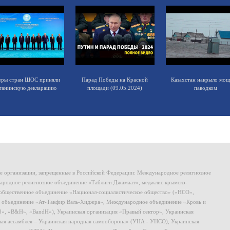
еры стран ШОС приняли
Парад Победы на Красной
Казахстан накрыло мо
танинскую декларацию
площади (09.05.2024)
паводком
ие организации, запрещенные в Российской Федерации: Международное религиозное
родное религиозное объединение «Таблиги Джамаат», меджлис крымско-
общественное объединение «Национал-социалистическое общество» («НСО»,
 объединение «Ат-Такфир Валь-Хиджра», Международное объединение «Кровь и
8», «B&H», «BandH»), Украинская организация «Правый сектор», Украинская
ная ассамблея – Украинская народная самооборона» (УНА - УНСО), Украинская