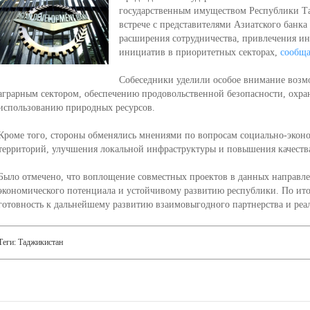
государственным имуществом Республики Т
встрече с представителями Азиатского банка
расширения сотрудничества, привлечения и
инициатив в приоритетных секторах,
сообща
Собеседники уделили особое внимание возм
аграрным сектором, обеспечению продовольственной безопасности, охр
использованию природных ресурсов.
Кроме того, стороны обменялись мнениями по вопросам социально-эконо
территорий, улучшения локальной инфраструктуры и повышения качеств
Было отмечено, что воплощение совместных проектов в данных направл
экономического потенциала и устойчивому развитию республики. По ито
готовность к дальнейшему развитию взаимовыгодного партнерства и ре
Теги:
Таджикистан