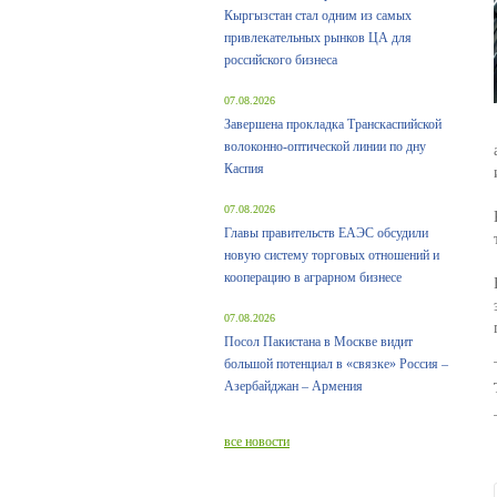
Кыргызстан стал одним из самых
привлекательных рынков ЦА для
российского бизнеса
07.08.2026
Завершена прокладка Транскаспийской
волоконно-оптической линии по дну
Каспия
07.08.2026
Главы правительств ЕАЭС обсудили
новую систему торговых отношений и
кооперацию в аграрном бизнесе
07.08.2026
Посол Пакистана в Москве видит
большой потенциал в «связке» Россия –
Азербайджан – Армения
все новости