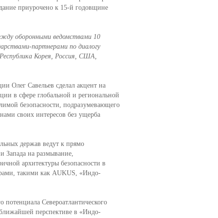
дание приурочено к 15-й годовщине
ежду оборонными ведомствами 10
арствами-партнерами по диалогу
 Республика Корея, Россия, США,
ии Олег Савельев сделал акцент на
ции в сфере глобальной и региональной
елимой безопасности, подразумевающего
нами своих интересов без ущерба
льных держав ведут к прямо
и Запада на размывание,
ричной архитектуры безопасности в
рами, такими как AUKUS, «Индо-
го потенциала Североатлантического
 ближайшей перспективе в «Индо-