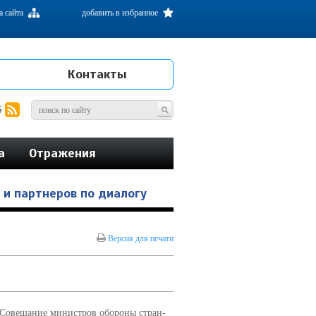
а сайта
добавить в избранное
Контакты
S
а
Отражения
и партнеров по диалогу
Версия для печати
 Совещание министров обороны стран-