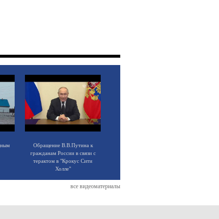
щным
Обращение В.В.Путина к
гражданам России в связи с
терактом в "Крокус Сити
Холле"
все видеоматериалы