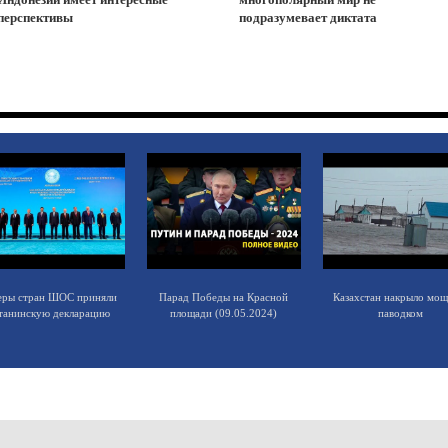
перспективы
подразумевает диктата
еры стран ШОС приняли
Парад Победы на Красной
Казахстан накрыло мо
танинскую декларацию
площади (09.05.2024)
паводком