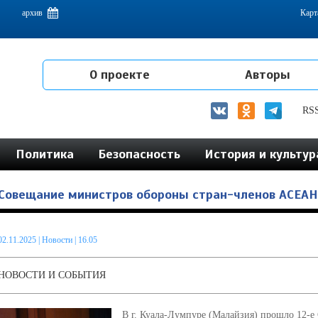
емам интеграции на постсоветском пространстве
архив
Карт
О проекте
Авторы
RS
Политика
Безопасность
История и культур
Совещание министров обороны стран-членов АСЕАН 
02.11.2025
|
Новости
| 16.05
НОВОСТИ И СОБЫТИЯ
В г. Куала-Лумпуре (Малайзия) прошло 12-е