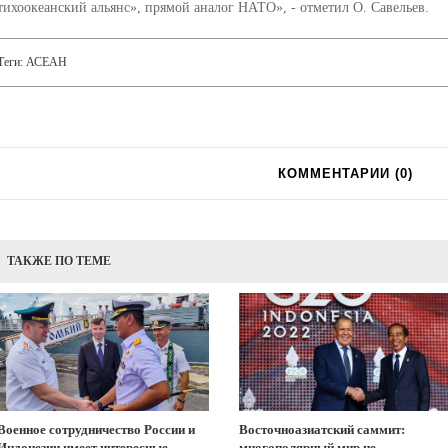
тихоокеанский альянс», прямой аналог НАТО», - отметил О. Савельев.
Теги:
АСЕАН
КОММЕНТАРИИ (
0
)
ТАКЖЕ ПО ТЕМЕ
Военное сотрудничество России и
Восточноазиатский саммит:
Индонезии имеет интересные
многополярный мир не