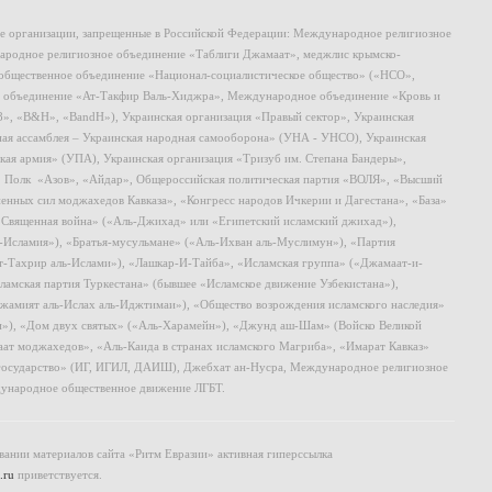
ие организации, запрещенные в Российской Федерации: Международное религиозное
родное религиозное объединение «Таблиги Джамаат», меджлис крымско-
общественное объединение «Национал-социалистическое общество» («НСО»,
 объединение «Ат-Такфир Валь-Хиджра», Международное объединение «Кровь и
8», «B&H», «BandH»), Украинская организация «Правый сектор», Украинская
ная ассамблея – Украинская народная самооборона» (УНА - УНСО), Украинская
кая армия» (УПА), Украинская организация «Тризуб им. Степана Бандеры»,
, Полк «Азов», «Айдар», Общероссийская политическая партия «ВОЛЯ», «Высший
ных сил моджахедов Кавказа», «Конгресс народов Ичкерии и Дагестана», «База»
 «Священная война» («Аль-Джихад» или «Египетский исламский джихад»),
ь-Исламия»), «Братья-мусульмане» («Аль-Ихван аль-Муслимун»), «Партия
т-Тахрир аль-Ислами»), «Лашкар-И-Тайба», «Исламская группа» («Джамаат-и-
ламская партия Туркестана» (бывшее «Исламское движение Узбекистана»),
амият аль-Ислах аль-Иджтимаи»), «Общество возрождения исламского наследия»
и»), «Дом двух святых» («Аль-Харамейн»), «Джунд аш-Шам» (Войско Великой
ат моджахедов», «Аль-Каида в странах исламского Магриба», «Имарат Кавказ»
 государство» (ИГ, ИГИЛ, ДАИШ), Джебхат ан-Нусра, Международное религиозное
ународное общественное движение ЛГБТ.
ании материалов сайта «Ритм Евразии» активная гиперссылка
.ru
приветствуется.