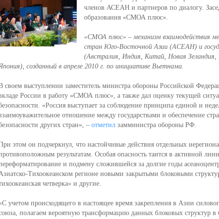
членов АСЕАН и партнеров по диалогу. Засе
образования «СМОА плюс».
«СМОА плюс» – механизм взаимодействия м
стран Юго-Восточной Азии (АСЕАН) и госуд
(Австралия, Индия, Китай, Новая Зеландия,
Япония), созданный в апреле 2010 г. по инициативе Вьетнама.
В своем выступлении заместитель министра обороны Российской Федерац
вкладе России в работу «СМОА плюс», а также дал оценку текущей ситуа
безопасности. «Россия выступает за соблюдение принципа единой и нед
взаимоуважительное отношение между государствами и обеспечение стра
безопасности других стран», –
отметил
замминистра обороны РФ.
При этом он подчеркнул, что настойчивые действия отдельных нерегиона
противоположным результатам. Особая опасность таится в активной лини
переформатирование и подмену сложившейся за долгие годы асеаноцент
Азиатско-Тихоокеанском регионе новыми закрытыми блоковыми структу
тихоокеанская четверка» и другие.
«С учетом происходящего в настоящее время закрепления в Азии силово
союза, полагаем вероятную трансформацию данных блоковых структур в