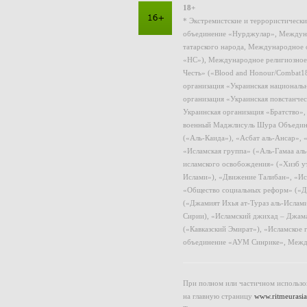
18+
* Экстремистские и террористическ
объединение «Нурджулар», Междуна
татарского народа, Международное 
«НС»), Международное религиозное
Честь» («Blood and Honour/Combat1
организация «Украинская националь
организация «Украинская повстанчес
Украинская организация «Братство»
военный Маджлисуль Шура Объединен
(«Аль-Каида»), «Асбат аль-Ансар»,
«Исламская группа» («Аль-Гамаа ал
исламского освобождения» («Хизб у
Ислами»), «Движение Талибан», «Ис
«Общество социальных реформ» («Дж
(«Джамият Ихья ат-Тураз аль-Ислам
Сирии), «Исламский джихад – Джама
(«Кавказский Эмират»), «Исламское
объединение «АУМ Синрике», Межд
При полном или частичном использов
на главную страницу
www.ritmeurasia