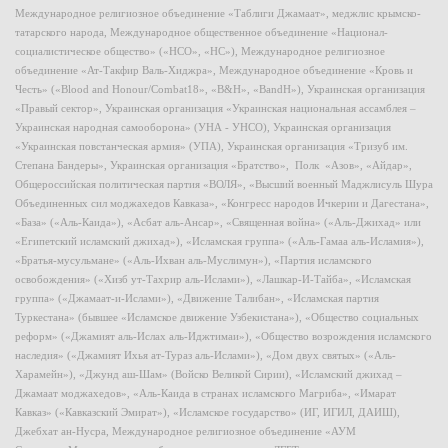
Международное религиозное объединение «Таблиги Джамаат», меджлис крымско-
татарского народа, Международное общественное объединение «Национал-
социалистическое общество» («НСО», «НС»), Международное религиозное
объединение «Ат-Такфир Валь-Хиджра», Международное объединение «Кровь и
Честь» («Blood and Honour/Combat18», «B&H», «BandH»), Украинская организация
«Правый сектор», Украинская организация «Украинская национальная ассамблея –
Украинская народная самооборона» (УНА - УНСО), Украинская организация
«Украинская повстанческая армия» (УПА), Украинская организация «Тризуб им.
Степана Бандеры», Украинская организация «Братство», Полк «Азов», «Айдар»,
Общероссийская политическая партия «ВОЛЯ», «Высший военный Маджлисуль Шура
Объединенных сил моджахедов Кавказа», «Конгресс народов Ичкерии и Дагестана»,
«База» («Аль-Каида»), «Асбат аль-Ансар», «Священная война» («Аль-Джихад» или
«Египетский исламский джихад»), «Исламская группа» («Аль-Гамаа аль-Исламия»),
«Братья-мусульмане» («Аль-Ихван аль-Муслимун»), «Партия исламского
освобождения» («Хизб ут-Тахрир аль-Ислами»), «Лашкар-И-Тайба», «Исламская
группа» («Джамаат-и-Ислами»), «Движение Талибан», «Исламская партия
Туркестана» (бывшее «Исламское движение Узбекистана»), «Общество социальных
реформ» («Джамият аль-Ислах аль-Иджтимаи»), «Общество возрождения исламского
наследия» («Джамият Ихья ат-Тураз аль-Ислами»), «Дом двух святых» («Аль-
Харамейн»), «Джунд аш-Шам» (Войско Великой Сирии), «Исламский джихад –
Джамаат моджахедов», «Аль-Каида в странах исламского Магриба», «Имарат
Кавказ» («Кавказский Эмират»), «Исламское государство» (ИГ, ИГИЛ, ДАИШ),
Джебхат ан-Нусра, Международное религиозное объединение «АУМ