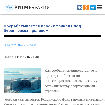
Информационно-аналитическое издание, посвященное актуальным
проблемам интеграции на постсоветском пространстве
Прорабатывается проект тоннеля под
Беринговым проливом
19.10.2025
|
Новости
| 00.06
НОВОСТИ И СОБЫТИЯ
Как сообщил спецпредставитель
президента России по
инвестиционно-экономическому
сотрудничеству с зарубежными
странами,
генеральный директор Российского фонда прямых инвестици
Кирилл Дмитриев, активно прорабатывается идея создания