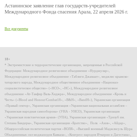
Астанинское заявление глав государств-учредителей
Международного Фонда спасения Арала, 22 апреля 2026 г.
Все документы
18+
* Экстремистские и террористические организации, запрещенные в Российской
Федерации: Международное религиозное объединение «Нурджулар»,
Международное религиозное объединение «Таблиги Джамаат», меджлис крымско-
татарского народа, Международное общественное объединение «Национал-
социалистическое общество» («НСО», «НС»), Международное религиозное
объединение «Ат-Такфир Валь-Хиджра», Международное объединение «Кровь и
Честь» («Blood and Honour/Combat18», «B&H», «BandH»), Украинская организация
«Правый сектор», Украинская организация «Украинская национальная ассамблея –
Украинская народная самооборона» (УНА - УНСО), Украинская организация
«Украинская повстанческая армия» (УПА), Украинская организация «Тризуб им.
Степана Бандеры», Украинская организация «Братство», Полк «Азов», «Айдар»,
Общероссийская политическая партия «ВОЛЯ», «Высший военный Маджлисуль Шура
Объединенных сил моджахедов Кавказа», «Конгресс народов Ичкерии и Дагестана»,