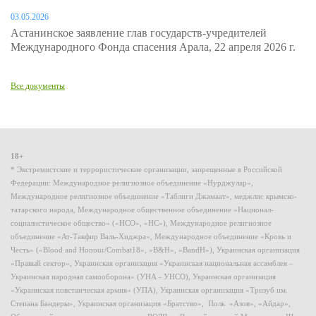
03.05.2026
Астанинское заявление глав государств-учредителей
Международного Фонда спасения Арала, 22 апреля 2026 г.
Все документы
18+
* Экстремистские и террористические организации, запрещенные в Российской
Федерации: Международное религиозное объединение «Нурджулар»,
Международное религиозное объединение «Таблиги Джамаат», меджлис крымско-
татарского народа, Международное общественное объединение «Национал-
социалистическое общество» («НСО», «НС»), Международное религиозное
объединение «Ат-Такфир Валь-Хиджра», Международное объединение «Кровь и
Честь» («Blood and Honour/Combat18», «B&H», «BandH»), Украинская организация
«Правый сектор», Украинская организация «Украинская национальная ассамблея –
Украинская народная самооборона» (УНА - УНСО), Украинская организация
«Украинская повстанческая армия» (УПА), Украинская организация «Тризуб им.
Степана Бандеры», Украинская организация «Братство», Полк «Азов», «Айдар»,