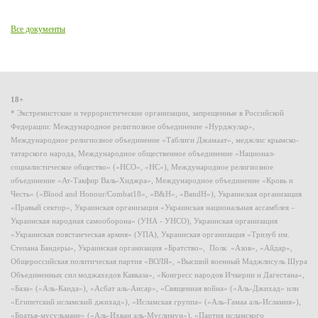
Все документы
18+
* Экстремистские и террористические организации, запрещенные в Российской
Федерации: Международное религиозное объединение «Нурджулар»,
Международное религиозное объединение «Таблиги Джамаат», меджлис крымско-
татарского народа, Международное общественное объединение «Национал-
социалистическое общество» («НСО», «НС»), Международное религиозное
объединение «Ат-Такфир Валь-Хиджра», Международное объединение «Кровь и
Честь» («Blood and Honour/Combat18», «B&H», «BandH»), Украинская организация
«Правый сектор», Украинская организация «Украинская национальная ассамблея –
Украинская народная самооборона» (УНА - УНСО), Украинская организация
«Украинская повстанческая армия» (УПА), Украинская организация «Тризуб им.
Степана Бандеры», Украинская организация «Братство», Полк «Азов», «Айдар»,
Общероссийская политическая партия «ВОЛЯ», «Высший военный Маджлисуль Шура
Объединенных сил моджахедов Кавказа», «Конгресс народов Ичкерии и Дагестана»,
«База» («Аль-Каида»), «Асбат аль-Ансар», «Священная война» («Аль-Джихад» или
«Египетский исламский джихад»), «Исламская группа» («Аль-Гамаа аль-Исламия»),
«Братья-мусульмане» («Аль-Ихван аль-Муслимун»), «Партия исламского