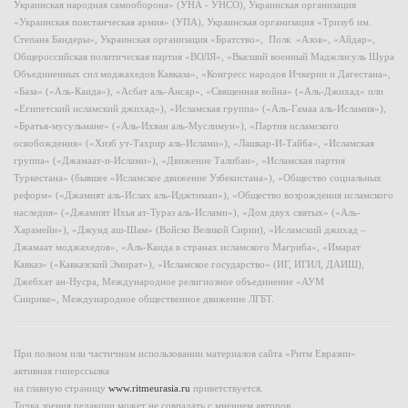
Украинская народная самооборона» (УНА - УНСО), Украинская организация
«Украинская повстанческая армия» (УПА), Украинская организация «Тризуб им.
Степана Бандеры», Украинская организация «Братство», Полк «Азов», «Айдар»,
Общероссийская политическая партия «ВОЛЯ», «Высший военный Маджлисуль Шура
Объединенных сил моджахедов Кавказа», «Конгресс народов Ичкерии и Дагестана»,
«База» («Аль-Каида»), «Асбат аль-Ансар», «Священная война» («Аль-Джихад» или
«Египетский исламский джихад»), «Исламская группа» («Аль-Гамаа аль-Исламия»),
«Братья-мусульмане» («Аль-Ихван аль-Муслимун»), «Партия исламского
освобождения» («Хизб ут-Тахрир аль-Ислами»), «Лашкар-И-Тайба», «Исламская
группа» («Джамаат-и-Ислами»), «Движение Талибан», «Исламская партия
Туркестана» (бывшее «Исламское движение Узбекистана»), «Общество социальных
реформ» («Джамият аль-Ислах аль-Иджтимаи»), «Общество возрождения исламского
наследия» («Джамият Ихья ат-Тураз аль-Ислами»), «Дом двух святых» («Аль-
Харамейн»), «Джунд аш-Шам» (Войско Великой Сирии), «Исламский джихад –
Джамаат моджахедов», «Аль-Каида в странах исламского Магриба», «Имарат
Кавказ» («Кавказский Эмират»), «Исламское государство» (ИГ, ИГИЛ, ДАИШ),
Джебхат ан-Нусра, Международное религиозное объединение «АУМ
Синрике», Международное общественное движение ЛГБТ.
При полном или частичном использовании материалов сайта «Ритм Евразии»
активная гиперссылка
на главную страницу
www.ritmeurasia.ru
приветствуется.
Точка зрения редакции может не совпадать с мнением авторов.