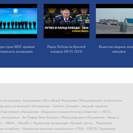
еры стран ШОС приняли
Парад Победы на Красной
Казахстан накрыло мо
танинскую декларацию
площади (09.05.2024)
паводком
ие организации, запрещенные в Российской Федерации: Международное религиозное
родное религиозное объединение «Таблиги Джамаат», меджлис крымско-
общественное объединение «Национал-социалистическое общество» («НСО»,
 объединение «Ат-Такфир Валь-Хиджра», Международное объединение «Кровь и
8», «B&H», «BandH»), Украинская организация «Правый сектор», Украинская
ная ассамблея – Украинская народная самооборона» (УНА - УНСО), Украинская