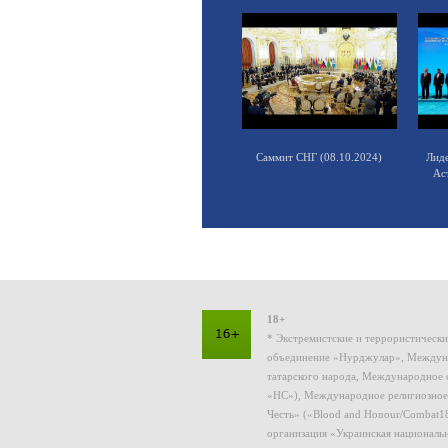
Саммит СНГ (08.10.2024)
Лид
Ас
18+
* Экстремистские и террористическ
объединение «Нурджулар», Междуна
татарского народа, Международное 
«НС»), Международное религиозное
Честь» («Blood and Honour/Combat1
организация «Украинская националь