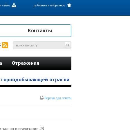
а сайта
добавить в избранное
Контакты
S
а
Отражения
в горнодобывающей отрасли
Версия для печати
 заявил о реализации 28