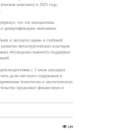
ическом комплексе в 2025 году,
.
дчеркнул, что эти инициативы
т и диверсификацию экономики.
бычи и экспорта сырья» к глубокой
 развитие металлургических кластеров
Также обсуждалась важность поддержки
ений.
производителями с 1 июля запущена
ичить долю местного содержания в
современные технологии и экологическую
вительство продолжит финансовую и
249