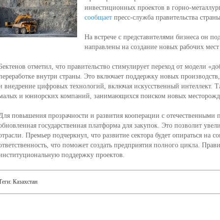
инвестиционных проектов в горно-металлург
сообщает
пресс-служба правительства страны
На встрече с представителями бизнеса он по
направлены на создание новых рабочих мес
Бектенов отметил, что правительство стимулирует переход от модели «до
переработке внутри страны. Это включает поддержку новых производств,
и внедрение цифровых технологий, включая искусственный интеллект. 
малых и юниорских компаний, занимающихся поиском новых месторожд
Для повышения прозрачности и развития кооперации с отечественными 
обновленная государственная платформа для закупок. Это позволит увел
отрасли. Премьер подчеркнул, что развитие сектора будет опираться на 
ответственность, что поможет создать предприятия полного цикла. Пра
институциональную поддержку проектов.
Теги:
Казахстан