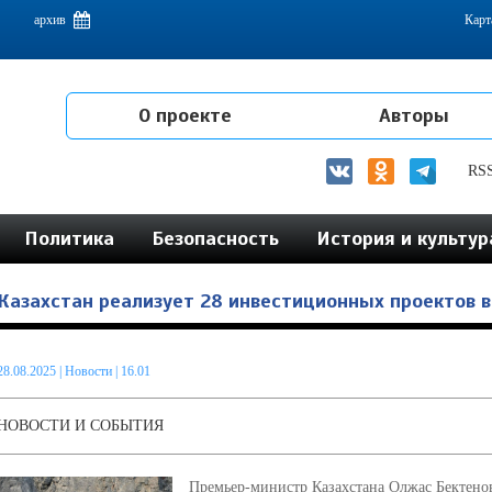
емам интеграции на постсоветском пространстве
архив
Карт
О проекте
Авторы
RS
Политика
Безопасность
История и культур
Казахстан реализует 28 инвестиционных проектов 
28.08.2025
|
Новости
| 16.01
НОВОСТИ И СОБЫТИЯ
Премьер-министр Казахстана Олжас Бектенов