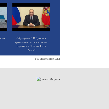
щным
Обращение В.В.Путина к
гражданам России в связи с
терактом в "Крокус Сити
Холле"
все видеоматериалы