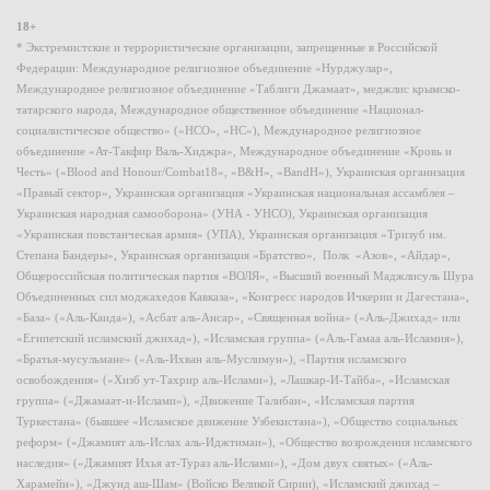
18+
* Экстремистские и террористические организации, запрещенные в Российской
Федерации: Международное религиозное объединение «Нурджулар»,
Международное религиозное объединение «Таблиги Джамаат», меджлис крымско-
татарского народа, Международное общественное объединение «Национал-
социалистическое общество» («НСО», «НС»), Международное религиозное
объединение «Ат-Такфир Валь-Хиджра», Международное объединение «Кровь и
Честь» («Blood and Honour/Combat18», «B&H», «BandH»), Украинская организация
«Правый сектор», Украинская организация «Украинская национальная ассамблея –
Украинская народная самооборона» (УНА - УНСО), Украинская организация
«Украинская повстанческая армия» (УПА), Украинская организация «Тризуб им.
Степана Бандеры», Украинская организация «Братство», Полк «Азов», «Айдар»,
Общероссийская политическая партия «ВОЛЯ», «Высший военный Маджлисуль Шура
Объединенных сил моджахедов Кавказа», «Конгресс народов Ичкерии и Дагестана»,
«База» («Аль-Каида»), «Асбат аль-Ансар», «Священная война» («Аль-Джихад» или
«Египетский исламский джихад»), «Исламская группа» («Аль-Гамаа аль-Исламия»),
«Братья-мусульмане» («Аль-Ихван аль-Муслимун»), «Партия исламского
освобождения» («Хизб ут-Тахрир аль-Ислами»), «Лашкар-И-Тайба», «Исламская
группа» («Джамаат-и-Ислами»), «Движение Талибан», «Исламская партия
Туркестана» (бывшее «Исламское движение Узбекистана»), «Общество социальных
реформ» («Джамият аль-Ислах аль-Иджтимаи»), «Общество возрождения исламского
наследия» («Джамият Ихья ат-Тураз аль-Ислами»), «Дом двух святых» («Аль-
Харамейн»), «Джунд аш-Шам» (Войско Великой Сирии), «Исламский джихад –