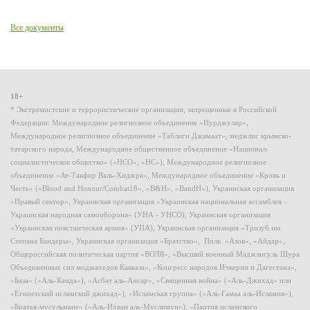
Все документы
18+
* Экстремистские и террористические организации, запрещенные в Российской
Федерации: Международное религиозное объединение «Нурджулар»,
Международное религиозное объединение «Таблиги Джамаат», меджлис крымско-
татарского народа, Международное общественное объединение «Национал-
социалистическое общество» («НСО», «НС»), Международное религиозное
объединение «Ат-Такфир Валь-Хиджра», Международное объединение «Кровь и
Честь» («Blood and Honour/Combat18», «B&H», «BandH»), Украинская организация
«Правый сектор», Украинская организация «Украинская национальная ассамблея –
Украинская народная самооборона» (УНА - УНСО), Украинская организация
«Украинская повстанческая армия» (УПА), Украинская организация «Тризуб им.
Степана Бандеры», Украинская организация «Братство», Полк «Азов», «Айдар»,
Общероссийская политическая партия «ВОЛЯ», «Высший военный Маджлисуль Шура
Объединенных сил моджахедов Кавказа», «Конгресс народов Ичкерии и Дагестана»,
«База» («Аль-Каида»), «Асбат аль-Ансар», «Священная война» («Аль-Джихад» или
«Египетский исламский джихад»), «Исламская группа» («Аль-Гамаа аль-Исламия»),
«Братья-мусульмане» («Аль-Ихван аль-Муслимун»), «Партия исламского