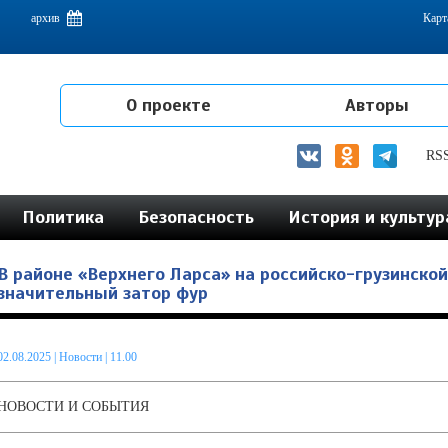
емам интеграции на постсоветском пространстве
архив
Карт
О проекте
Авторы
RS
Политика
Безопасность
История и культур
В районе «Верхнего Ларса» на российско-грузинско
значительный затор фур
02.08.2025
|
Новости
| 11.00
НОВОСТИ И СОБЫТИЯ