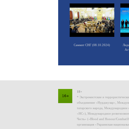
Саммит СНГ (08.10.2024)
Лид
Ас
18+
* Экстремистские и террористическ
объединение «Нурджулар», Междуна
татарского народа, Международное 
«НС»), Международное религиозное
Честь» («Blood and Honour/Combat1
организация «Украинская националь