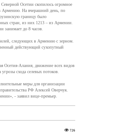
 Северной Осетии скопилось огромное
в Армению. На вчерашний день, по
грузинскую границу было
зных стран, из них 1213 – из Армении.
и занимает до 8 часов.
билей, следующих в Армению с зерном.
ственный действующий сухопутный
я Осетия-Алания, движение всех видов
 угрозы схода селевых потоков.
олнительные меры для организации
 правительства РФ Алексей Оверчук.
ении», - заявил вице-премьер.
726