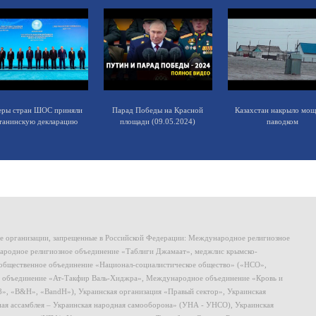
еры стран ШОС приняли
Парад Победы на Красной
Казахстан накрыло мо
танинскую декларацию
площади (09.05.2024)
паводком
ие организации, запрещенные в Российской Федерации: Международное религиозное
родное религиозное объединение «Таблиги Джамаат», меджлис крымско-
общественное объединение «Национал-социалистическое общество» («НСО»,
 объединение «Ат-Такфир Валь-Хиджра», Международное объединение «Кровь и
8», «B&H», «BandH»), Украинская организация «Правый сектор», Украинская
ная ассамблея – Украинская народная самооборона» (УНА - УНСО), Украинская