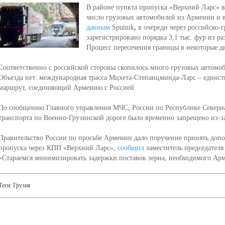
В районе пункта пропуска «Верхний Ларс» в
число грузовых автомобилей из Армении и 
данным
Sputnik
,
в очереди через российско-
зарегистрировано порядка 3,1 тыс. фур из ра
Процесс пересечения границы в некоторые дн
Соответственно с российской стороны скопилось много грузовых автомо
Объезда нет: международная трасса Мцхета-Степанцминда-Ларс – един
маршрут, соединяющий Армению с Россией.
По сообщению Главного управления МЧС, России по Республике Северна
транспорта по Военно-Грузинской дороге было временно запрещено из-за
Правительство России по просьбе Армении дало поручение принять доп
пропуска через КПП «Верхний Ларс»,
сообщил
заместитель председателя
«Стараемся минимизировать задержки поставок зерна, необходимого Арм
Теги:
Грузия