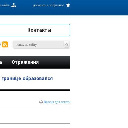
а сайта
добавить в избранное
Контакты
S
а
Отражения
й границе образовался
Версия для печати