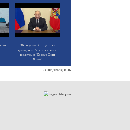
щным
Обращение В.В.Путина к
гражданам России в связи с
терактом в "Крокус Сити
Холле"
все видеоматериалы